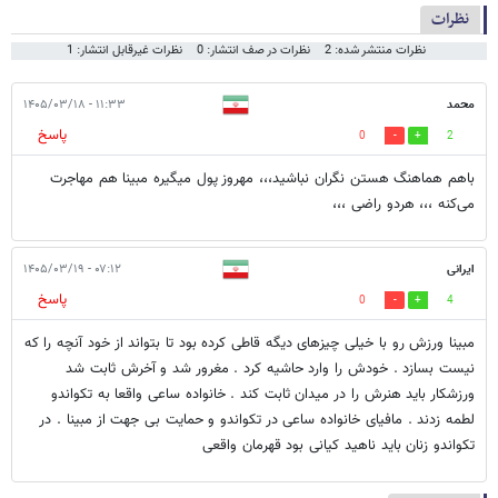
نظرات
نظرات منتشر شده: 2
نظرات در صف انتشار: 0
نظرات غیرقابل انتشار: 1
محمد
۱۱:۳۳ - ۱۴۰۵/۰۳/۱۸
پاسخ
0
2
باهم هماهنگ هستن نگران نباشید،،، مهروز پول میگیره مبینا هم مهاجرت
می‌کنه ،،، هردو راضی ،،،
ایرانی
۰۷:۱۲ - ۱۴۰۵/۰۳/۱۹
پاسخ
0
4
مبینا ورزش رو با خیلی چیزهای دیگه قاطی کرده بود تا بتواند از خود آنچه را که
نیست بسازد . خودش را وارد حاشیه کرد . مغرور شد و آخرش ثابت شد
ورزشکار باید هنرش را در میدان ثابت کند . خانواده ساعی واقعا به تکواندو
لطمه زدند . مافیای خانواده ساعی در تکواندو و حمایت بی جهت از مبینا . در
تکواندو زنان باید ناهید کیانی بود قهرمان واقعی