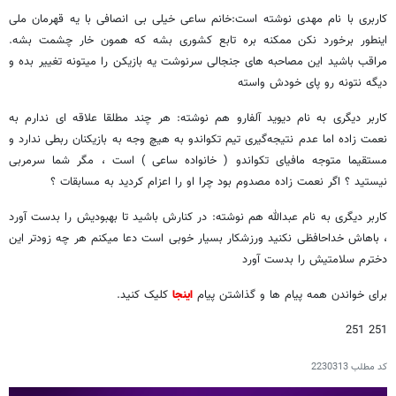
کاربری با نام مهدی نوشته است:خانم ساعی خیلی بی انصافی با یه قهرمان ملی
اینطور برخورد نکن ممکنه بره تابع کشوری بشه که همون خار چشمت بشه.
مراقب باشید این مصاحبه های جنجالی سرنوشت یه بازیکن را میتونه تغییر بده و
دیگه نتونه رو پای خودش واسته
کاربر دیگری به نام دیوید آلفارو هم نوشته: هر چند مطلقا علاقه ای ندارم به
نعمت زاده اما عدم نتیجه‌گیری تیم تکواندو به هیچ وجه به بازیکنان ربطی ندارد و
مستقیما متوجه مافیای تکواندو ( خانواده ساعی ) است ، مگر شما سرمربی
نیستید ؟ اگر نعمت زاده مصدوم بود چرا او را اعزام کردید به مسابقات ؟
کاربر دیگری به نام عبدالله هم نوشته: در کنارش باشید تا بهبودیش را بدست آورد
، باهاش خداحافظی نکنید ورزشکار بسیار خوبی است دعا میکنم هر چه زودتر این
دخترم سلامتیش را بدست آورد
برای خواندن همه پیام ها و گذاشتن پیام
اینجا
کلیک کنید.
251 251
کد مطلب
2230313