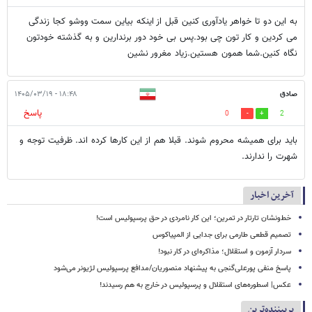
به این دو تا خواهر یادآوری کنین قبل از اینکه بیاین سمت ووشو کجا زندگی
می کردین و کار تون چی بود.پس بی خود دور برندارین و به گذشته خودتون
نگاه کنین.شما همون هستین.زیاد مغرور نشین
صادق
۱۸:۴۸ - ۱۴۰۵/۰۳/۱۹
پاسخ
0
2
باید برای همیشه محروم شوند. قبلا هم از این کارها کرده اند. ظرفیت توجه و
شهرت را ندارند.
آخرین اخبار
خط‌ونشان تارتار در تمرین؛ این کار نامردی در حق پرسپولیس است!
تصمیم قطعی طارمی برای جدایی از المپیاکوس
سردار آزمون و استقلال؛ مذاکره‌ای در کار نبود!
پاسخ منفی پورعلی‌گنجی به پیشنهاد منصوریان/مدافع پرسپولیس لژیونر می‌شود
عکس| اسطوره‌های استقلال و پرسپولیس در خارج به هم رسیدند!
پربیننده‌ترین