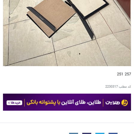
257 251
کد مطلب
2230317