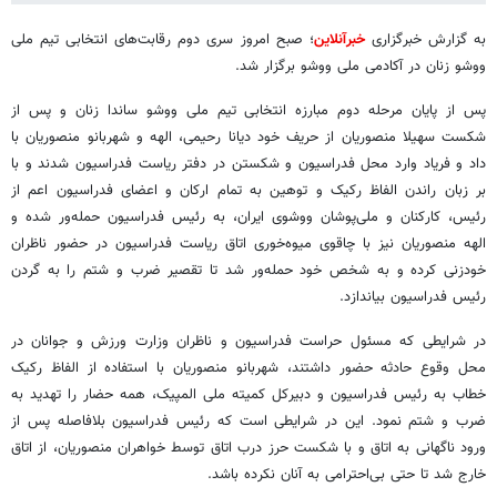
به گزارش خبرگزاری
خبرآنلاین
؛ صبح امروز سری دوم رقابت‌های انتخابی تیم ملی
ووشو زنان در آکادمی ملی ووشو برگزار شد.
پس از پایان مرحله دوم مبارزه انتخابی تیم ملی ووشو ساندا زنان و پس از
شکست سهیلا منصوریان از حریف خود دیانا رحیمی، الهه و شهربانو منصوریان با
داد و فریاد وارد محل فدراسیون و شکستن در دفتر ریاست فدراسیون شدند و با
بر زبان راندن الفاظ رکیک و توهین به تمام ارکان و اعضای فدراسیون اعم از
رئیس، کارکنان و ملی‌پوشان ووشوی ایران، به رئیس فدراسیون حمله‌ور شده و
الهه منصوریان نیز با چاقوی میوه‌خوری اتاق ریاست فدراسیون در حضور ناظران
خودزنی کرده و به شخص خود حمله‌ور شد تا تقصیر ضرب و شتم را به گردن
رئیس فدراسیون بیاندازد.
در شرایطی که مسئول حراست فدراسیون و ناظران وزارت ورزش و جوانان در
محل وقوع حادثه حضور داشتند، شهربانو منصوریان با استفاده از الفاظ رکیک
خطاب به رئیس فدراسیون و دبیرکل کمیته ملی المپیک، همه حضار را تهدید به
ضرب و شتم نمود. این در شرایطی است که رئیس فدراسیون بلافاصله پس از
ورود ناگهانی به اتاق و با شکست حرز درب اتاق توسط خواهران منصوریان، از اتاق
خارج شد تا حتی بی‌احترامی به آنان نکرده باشد.