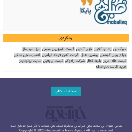
وبگردی
خبرآنلاین
راه نو آنلاین
بازی آنلاین
قیمت تلویزیون سونی
مبل مینیمال
جراح بینی گوشتی
پرشین هتل
قیمت آهن فولاد ایرانیان
اعتبارسنجی بانکی
قیمت طلا امروز
بلیط قطار
شرکت رادوکو
قیمت پروفیل
سایت یوتوتایمز
خرید اکانت chatgpt
نسخه دسکتاپ
تمامی حقوق این سایت برای خبرآنلاین محفوظ است. نقل مطالب با ذکر منبع بلامانع است.
Copyright © 2025 khabaronline News Agancy, All rights reserved