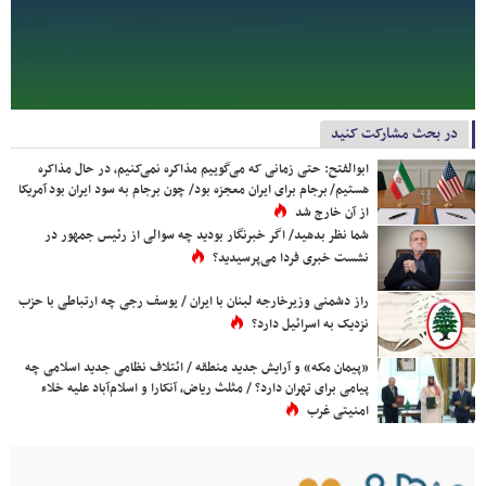
در بحث مشارکت کنید
ابوالفتح: حتی زمانی که می‌گوییم مذاکره نمی‌کنیم، در حال مذاکره
هستیم/ برجام برای ایران معجزه بود/ چون برجام به سود ایران بود آمریکا
از آن خارج شد
شما نظر بدهید/ اگر خبرنگار بودید چه سوالی از رئیس جمهور در
نشست خبری فردا می‌پرسیدید؟
راز دشمنی وزیرخارجه لبنان با ایران / یوسف رجی چه ارتباطی با حزب
نزدیک به اسرائیل دارد؟
«پیمان مکه» و آرایش جدید منطقه / ائتلاف نظامی جدید اسلامی چه
پیامی برای تهران دارد؟ / مثلث ریاض، آنکارا و اسلام‌آباد علیه خلاء
امنیتی غرب