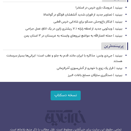
ببینید | عروسک بازی خرس در استخر!
ببینید | تصاویر جدید از فوران شدید آتشفشان فوئگو در گواتمالا
ببینید | ابتکار باغ‌وحش مسکو برای شادابی خرس قطبی
ببینید | ویدئویی جدید از لحظه زلزله ۷.۱ ریشتری ژاپن در یک اتاق عمل جراحی
ببینید | حمله انصارالله به مواضع نیروهای وابسته به عربستان در ۳ استان یمن
پربیننده‌ترین
ببینید | جی‌دی ونس: مذاکره با ایران مانند قدم به جلو و عقب است؛ ایرانی‌ها بسیار سرسخت
هستند
بینید | فرار یک زوج با خودرو از آتش‌سوزی آخرالزمانی
ببینید | دستگیری سارقان مسلح باغات البرز
نسخه دسکتاپ
تمامی حقوق این سایت برای خبرآنلاین محفوظ است. نقل مطالب با ذکر منبع بلامانع است.