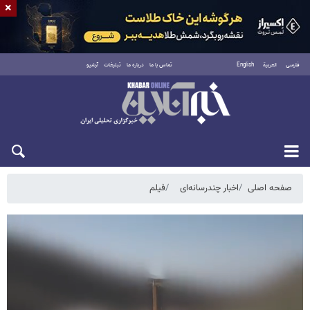
×
فارسی
العربية
English
تماس با ما
درباره ما
تبلیغات
آرشیو
پنجشنبه ۱۵ مرداد ۱۴۰۵
صفحه اصلی
اخبار چندرسانه‌ای
فیلم