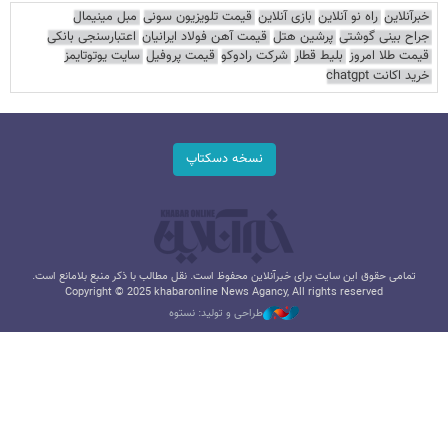
خبرآنلاین
راه نو آنلاین
بازی آنلاین
قیمت تلویزیون سونی
مبل مینیمال
جراح بینی گوشتی
پرشین هتل
قیمت آهن فولاد ایرانیان
اعتبارسنجی بانکی
قیمت طلا امروز
بلیط قطار
شرکت رادوکو
قیمت پروفیل
سایت یوتوتایمز
خرید اکانت chatgpt
نسخه دسکتاپ
تمامی حقوق این سایت برای خبرآنلاین محفوظ است. نقل مطالب با ذکر منبع بلامانع است.
Copyright © 2025 khabaronline News Agancy, All rights reserved
طراحی و تولید: نستوه