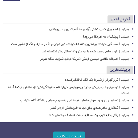
آخرین اخبار
ببینید | قطع برق کمپ کشتی آزادی هنگام تمرین ملی‌پوشان
ببینید | پزشکیان به آمریکا می‌رود؟
ببینید | سخنگوی دولت: بیشترین دغدغه دولت، دور کردن جنگ و سایه جنگ از کشور است
ببینید | رکورد ماهی صید شده با دو متر و ۱۲ سانتی‌متر شکسته شد
ببینید | اعتراف نظامی پیشین ارتش آمریکا درباره شرایط تنگه هرمز
پربیننده‌ترین
ببینید | فرار گورخر از شیر با یک لگد غافلگیرکننده
ببینید | توضیح جالب بازیکن جدید پرسپولیس درباره نام خانوادگی‌اش؛ اژدهاکش از کجا آمده
است؟
ببینید | تصاویری از ورود هواپیماهای غیرنظامی به حریم هوایی باشگاه گلف ترامپ
ببینید | فداکاری مادر هندی برای نجات فرزندانش از زیر قطار
ببینید | وقتی دفع توپ یک مدافع، باعث تصادف جاده‌ای شد!
نسخه دسکتاپ