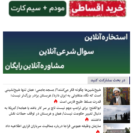
در بحث مشارکت کنید
شیخ‌نشین‌ها چگونه فکر می‌کنند؟/ مسجدجامعی: عمان تنها شیخ‌نشینی
است که نگاه متفاوتی به ایران دارد/ عربستان برادر بزرگ‌تر نیست؛
قدرت مسلط خلیج فارس است
ابوالفتح: برای ترامپ مهم نیست تاج بر سر کار باشد یا عمامه/ آمریکا به
دنبال تغییر حکومت نیست/ عمان و عربستان در توقف حملات نقش
داشتند
سازمان وظیفه عمومی فراجا درباره معافیت سربازان فراری اطلاعیه داد