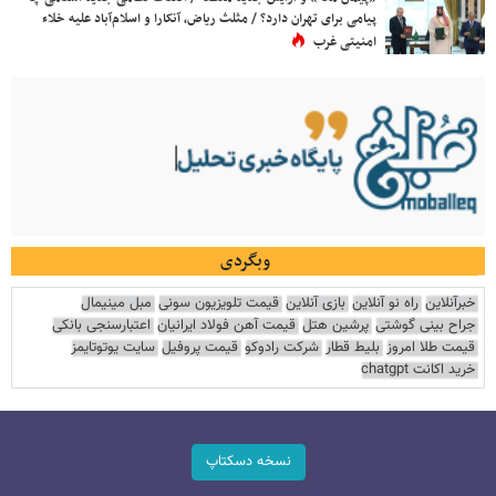
پیامی برای تهران دارد؟ / مثلث ریاض، آنکارا و اسلام‌آباد علیه خلاء
امنیتی غرب
وبگردی
خبرآنلاین
راه نو آنلاین
بازی آنلاین
قیمت تلویزیون سونی
مبل مینیمال
جراح بینی گوشتی
پرشین هتل
قیمت آهن فولاد ایرانیان
اعتبارسنجی بانکی
قیمت طلا امروز
بلیط قطار
شرکت رادوکو
قیمت پروفیل
سایت یوتوتایمز
خرید اکانت chatgpt
نسخه دسکتاپ