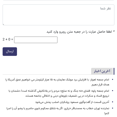
*
لطفا حاصل عبارت را در جعبه متن روبرو وارد کنید
2 + 0 =
ارسال
آخرین اخبار
امام‌ جمعه اهواز: با افزایش برد موشک هایمان به ۱۵ هزار کیلومتر می خواهیم عمق آمریکا را
هدف قرار دهیم
امام جمعه پاوه: فضای «نه جنگ و نه صلح» مردم را در بلاتکلیفی گذاشته است/ دشمنان با
ترویج فساد و منکرات در پی تضعیف باورهای دینی و اخلاقی جامعه هستند
آخرین قسمت از گفت‌وگوی مسعود پزشکیان امشب پخش می‌شود
نماینده تهران خطاب به محمدباقر خرازی: اگر به شلاق محکوم شوی حاضرم با وضو آن را اجرا
کنم!