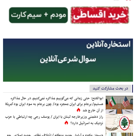
در بحث مشارکت کنید
ابوالفتح: حتی زمانی که می‌گوییم مذاکره نمی‌کنیم، در حال مذاکره
هستیم/ برجام برای ایران معجزه بود/ چون برجام به سود ایران بود آمریکا
از آن خارج شد
راز دشمنی وزیرخارجه لبنان با ایران / یوسف رجی چه ارتباطی با حزب
نزدیک به اسرائیل دارد؟
«پیمان مکه» و آرایش جدید منطقه / ائتلاف نظامی جدید اسلامی چه