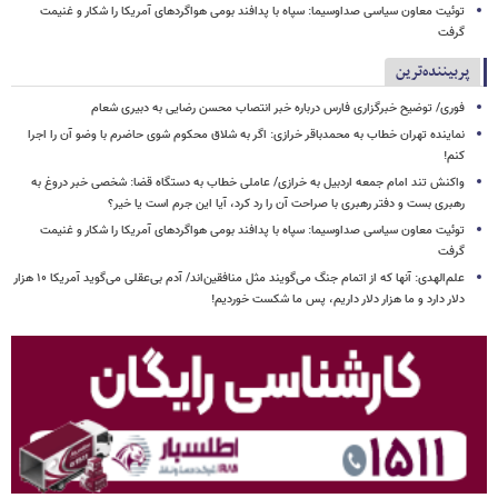
توئیت معاون سیاسی صداوسیما: سپاه با پدافند بومی هواگردهای آمریکا را شکار و غنیمت
گرفت
پربیننده‌ترین
فوری/ توضیح خبرگزاری فارس درباره خبر انتصاب محسن رضایی به دبیری شعام
نماینده تهران خطاب به محمدباقر خرازی: اگر به شلاق محکوم شوی حاضرم با وضو آن را اجرا
کنم!
واکنش تند امام جمعه اردبیل به خرازی/ عاملی خطاب به دستگاه قضا: شخصی خبر دروغ به
رهبری بست و دفتر رهبری با صراحت آن را رد کرد، آیا این جرم است یا خیر؟
توئیت معاون سیاسی صداوسیما: سپاه با پدافند بومی هواگردهای آمریکا را شکار و غنیمت
گرفت
علم‌الهدی: آنها که از اتمام جنگ می‌گویند مثل منافقین‌اند/ آدم بی‌عقلی می‌گوید آمریکا ۱۰ هزار
دلار دارد و ما هزار دلار داریم، پس ما شکست خوردیم!