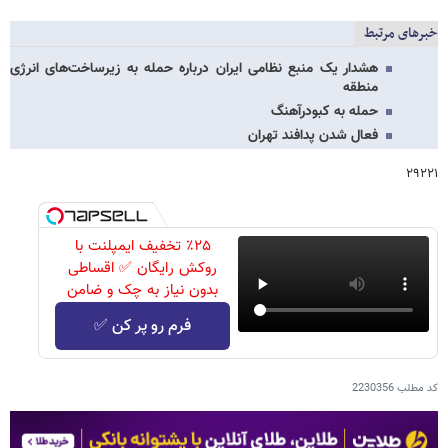
خبرهای مرتبط
هشدار یک منبع نظامی ایران درباره حمله به زیرساخت‌های انرژی
منطقه
حمله به کبودرآهنگ
فعال شدن پدافند تهران
۲۹۲۲۱
٪۲۵ تخفیف ایمپلنت با
روکش رایگان ✅ اقساطی
بدون نیاز به چک و ضامن
فرم رو پر کن ✅
کد مطلب
2230356