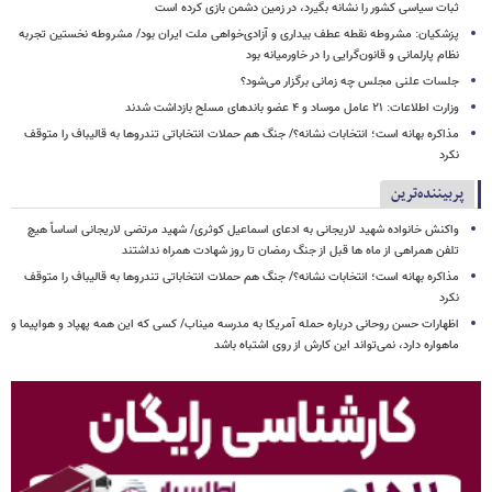
ثبات سیاسی کشور را نشانه بگیرد، در زمین دشمن بازی کرده است
پزشکیان: مشروطه نقطه عطف بیداری و آزادی‌خواهی ملت ایران بود/ مشروطه نخستین تجربه
نظام پارلمانی و قانون‌گرایی را در خاورمیانه بود
جلسات علنی مجلس چه زمانی برگزار می‌شود؟
وزارت اطلاعات: ۲۱ عامل موساد و ۴ عضو باندهای مسلح بازداشت شدند
مذاکره بهانه است؛ انتخابات نشانه؟/ جنگ هم حملات انتخاباتی تندروها به قالیباف را متوقف
نکرد
پربیننده‌ترین
واکنش خانواده شهید لاریجانی به ادعای اسماعیل کوثری/ شهید مرتضی لاریجانی اساساً هیچ
تلفن همراهی از ماه ها قبل از جنگ رمضان تا روز شهادت همراه نداشتند
مذاکره بهانه است؛ انتخابات نشانه؟/ جنگ هم حملات انتخاباتی تندروها به قالیباف را متوقف
نکرد
اظهارات حسن روحانی درباره حمله آمریکا به مدرسه میناب/ کسی که این همه پهپاد و هواپیما و
ماهواره دارد، نمی‌تواند این کارش از روی اشتباه باشد