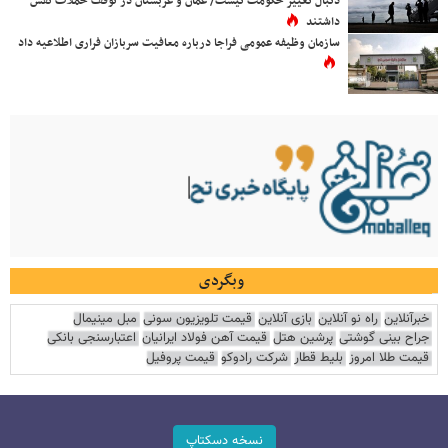
دنبال تغییر حکومت نیست/ عمان و عربستان در توقف حملات نقش
داشتند
سازمان وظیفه عمومی فراجا درباره معافیت سربازان فراری اطلاعیه داد
وبگردی
خبرآنلاین
راه نو آنلاین
بازی آنلاین
قیمت تلویزیون سونی
مبل مینیمال
جراح بینی گوشتی
پرشین هتل
قیمت آهن فولاد ایرانیان
اعتبارسنجی بانکی
قیمت طلا امروز
بلیط قطار
شرکت رادوکو
قیمت پروفیل
نسخه دسکتاپ