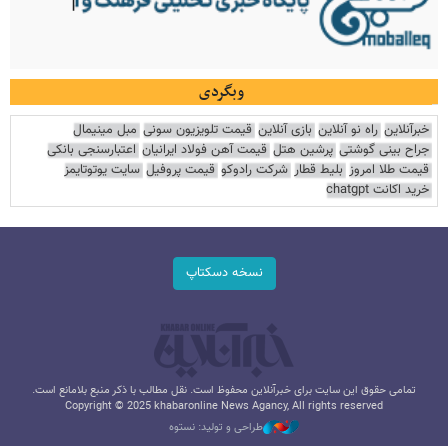
وبگردی
خبرآنلاین
راه نو آنلاین
بازی آنلاین
قیمت تلویزیون سونی
مبل مینیمال
جراح بینی گوشتی
پرشین هتل
قیمت آهن فولاد ایرانیان
اعتبارسنجی بانکی
قیمت طلا امروز
بلیط قطار
شرکت رادوکو
قیمت پروفیل
سایت یوتوتایمز
خرید اکانت chatgpt
نسخه دسکتاپ
تمامی حقوق این سایت برای خبرآنلاین محفوظ است. نقل مطالب با ذکر منبع بلامانع است.
Copyright © 2025 khabaronline News Agancy, All rights reserved
طراحی و تولید: نستوه