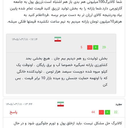
شما کالابرگ100میلیونی هم بدی باز هم اشتباه است.تزریق پول به جامعه
آثارتورمی دارد.شما یارانه را به بخش تولید تزریق کنید قیمت تمام شده پایین
بیاد.ودرنتیجه کالای ارزان تر به دست مردم برسه .فردااعلام کنید به
هرنفر10میلیون تومان یارانه میدیم به نیم ساعت نکشیده قیمتها فلکی میشه.
۱۷:۱۴ - ۱۴۰۵/۰۳/۱۸
5
20
بخش تولیدت رو هم دیدیم ببم جان . هیچ بخشی بحد
کشاورزی یارانه نمیگیره خصوصا آب و برق رایگان . اونوقت یک
کیلو میوه شده دویست سیصد هزار تومن . تولیدکننده خانگی
که با اونهمه حمایت جنسش رو میده بازار 10 برابر قیمت . بس
کن
مجید
۱۳:۴۴ - ۱۴۰۵/۰۳/۱۸
پاسخ
44
22
کالابرگ حل مشکل نیست ،باید ازخلق پول و تورم جلوگیری شود و در حال