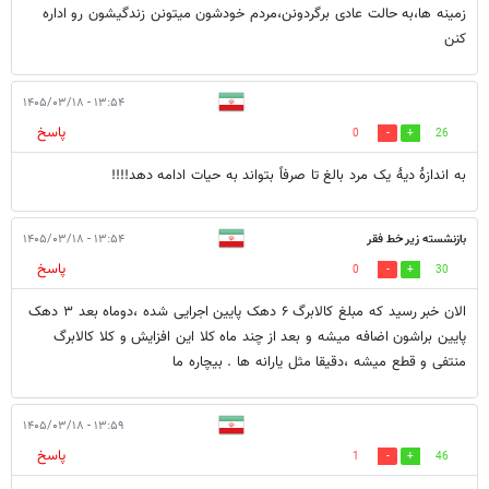
زمینه ها،به حالت عادی برگردونن،مردم خودشون میتونن زندگیشون رو اداره
کنن
۱۳:۵۴ - ۱۴۰۵/۰۳/۱۸
پاسخ
0
26
به اندازۀ دیۀ یک مرد بالغ تا صرفاً بتواند به حیات ادامه دهد!!!!
بازنشسته زیر خط فقر
۱۳:۵۴ - ۱۴۰۵/۰۳/۱۸
پاسخ
0
30
الان خبر رسید که مبلغ کالابرگ ۶ دهک پایین اجرایی شده ،دوماه بعد ۳ دهک
پایین براشون اضافه میشه و بعد از چند ماه کلا این افزایش و کلا کالابرگ
منتفی و قطع میشه ،دقیقا مثل یارانه ها . بیچاره ما
۱۳:۵۹ - ۱۴۰۵/۰۳/۱۸
پاسخ
1
46