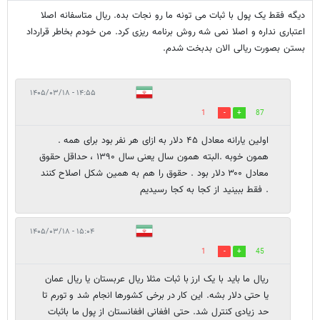
دیگه فقط یک پول با ثبات می تونه ما رو نجات بده. ریال متاسفانه اصلا
اعتباری نداره و اصلا نمی شه روش برنامه ریزی کرد. من خودم بخاطر قرارداد
بستن بصورت ریالی الان بدبخت شدم.
۱۴:۵۵ - ۱۴۰۵/۰۳/۱۸
1
87
اولین یارانه معادل ۴۵ دلار به ازای هر نفر بود برای همه .
همون خوبه .البته همون سال یعنی سال ۱۳۹۰ ، حداقل حقوق
معادل ۳۰۰ دلار بود . حقوق را هم به همین شکل اصلاح کنند
. فقط ببینید از کجا به کجا رسیدیم
۱۵:۰۴ - ۱۴۰۵/۰۳/۱۸
1
45
ریال ما باید با یک ارز با ثبات مثلا ریال عربستان یا ریال عمان
یا حتی دلار بشه. این کار در برخی کشورها انجام شد و تورم تا
حد زیادی کنترل شد. حتی افغانی افغانستان از پول ما باثبات