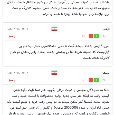
ماشالله همه را کمیته امدادی بار آوردید ما کار می کنیم و انتظار هست حداقل
حقوق به اندازه خط فقرباشه که محتاج کمک کسی نباشیم کالابرگ و کمک
برای نیازمندان و ناتوانها باشه بهتره تا همه ی مردم
فرهاد
۱۴:۰۷ - ۱۴۰۵/۰۳/۱۸
پاسخ
28
5
نفری 5تومن بدهند میشه گفت تا حدی مشکلاتمون کمتر میشه.چون
قرارنیست که همینه هزینه ها رو پوشش بده.ما یحتاج وامرارمعاش تو طرح
کالابرگ هدف هست
یوسف
۱۴:۰۸ - ۱۴۰۵/۰۳/۱۸
پاسخ
0
26
لطفا به نمایندگان مجلس و دولت مردان بگویید هنر شما ثابت نگهداشتن
قیمتها باشد نه اینکه هر سری جدید تولید محصولات با قیمت جدید باشد.
نظارت نباشد قیمتها کمر شکن میشوند. دو پیش رفتم خرید و دیدم قیمت یک
جنس کالا ارزان تر شده (2000000 تومانه) و گفتم از آن جنس نیم کیلو می
خواهم. برگشت و گفت که دادستانی اومده بازار قیمتها را پائین زدیم و یادمان