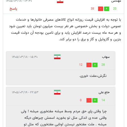
مهندس
۱۳:۳۰ - ۱۴۰۵/۰۳/۱۸
پاسخ
38
20
با توجه به افزایش قیمت روزانه انواع کالاهای مصرفی خانوارها و خدمات
عمومی دولت و بخش خصوصی هر نفر بیست میلیون تومان باید تعیین شود
و هر سه ماه بیست درصد افزایش یابد و برای تامین بودجه آن دولت قیمت
بنزین و گازوئیل و گاز و برق را دو برابر کند.
سهاب
۱۵:۳۰ - ۱۴۰۵/۰۳/۱۸
12
28
نگرش،مفت خوری.
حاج علی
۲۲:۵۳ - ۱۴۰۵/۰۳/۱۹
0
14
چرا وقتی پای حق مردم وسط میشه مفتخوری میشه ! ولی
وقتی عده ی اندکی مثل تو بخورید اسمش چیزهای دیگه
میشه . ملت مفتخور نیستن اونایی مفتخورن که مثل تو