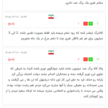
سلام نفری یک برگ صد دلاری
۱۵:۴۸ - ۱۴۰۵/۰۳/۱۸
پاسخ
1
5
کالابرگ اینقدر کمه که زود تمام میشه.باید فقط بصورت نقدی باشه .2 الی 3
میلیون برای هر نفر.لااقل نفری چند تا تخم مرغ در یک ماه بخوریم
۱۵:۵۶ - ۱۴۰۵/۰۳/۱۸
پاسخ
0
19
والا کالا برگ صد میلیون باشه شاید جوابگوی تورم باشه البته به شرطی که
جلوی این تورم گرفته بشه و محتکران اعدام بشند دولت اشتباه بزرگی کرد
یارانه رو حذف کرد به جای این کار اون دانه درشتهل که ارز ها ر می گرفتند و
پس نمیدادتد رو معرفی میکر با آنها مبارزه می‌کرد مردم هم پشت دولت بودند
وقتی می دیدند با رانت‌خواری و اختلاس مبارزه میشه نه اینکه سفره مردم را ار
روز کوچکتر کنند