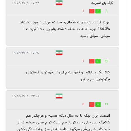
گرگ وال استریت
۱۷:۲۷ - ۱۴۰۵/۰۳/۱۸
1
2
عزیز؛ قرارداد رُ بصورت «دُخانی» ببند نه «ریالی» چون دخانیات
%164.3 تورم نقطه به نقطه داشته بنابراین حتماً ثروتمند
میشی. موفق باشید
۱۷:۴۸ - ۱۴۰۵/۰۳/۱۸
1
52
کالا برگ و یارانه رو نخواستیم ارزونی خودتون، قیمتها رو
برگردونین سر جاش
۲۳:۰۶ - ۱۴۰۵/۰۳/۱۸
0
11
اقتصاد ایران دیگه تا ده سال دیگه همینه و هرچقدر هم
کالابرگ بدن حتی به دلار باز هم باعث تورم هایی میشه که از
خود دلار هم پیشی میگیره متاسفانه در مرز ورشکستگی کشور