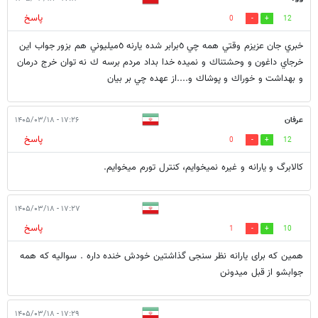
پاسخ
0
12
خبري جان عزيزم وقتي همه چي ٥برابر شده يارنه ٥ميليوني هم بزور جواب اين
خرجاي داغون و وحشتناك و نميده خدا بداد مردم برسه ك نه توان خرج درمان
و بهداشت و خوراك و پوشاك و....از عهده چي بر بيان
عرفان
۱۷:۲۶ - ۱۴۰۵/۰۳/۱۸
پاسخ
0
12
کالابرگ و یارانه و غیره نمیخوایم، کنترل تورم میخوایم.
۱۷:۲۷ - ۱۴۰۵/۰۳/۱۸
پاسخ
1
10
همین که برای یارانه نظر سنجی گذاشتین خودش خنده داره . سوالیه که همه
جوابشو از قبل میدونن
۱۷:۲۹ - ۱۴۰۵/۰۳/۱۸