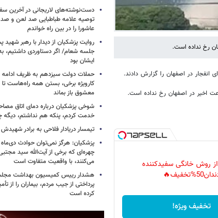
دست‌نوشته‌های لاریجانی در آخرین سفر
توصیه علامه طباطبایی صد لعن و صد 
عاشورا را در بین راه خواندم
روایت پزشکیان از دیدار با رهبر شهید پس
ان رخ نداده است.
جلسه شعام/ اگر دستاوردی داشتیم، به
ایشان بود
 انفجار در اصفهان را گزارش دادند.
حملات دولت سیزدهم به ظریف ادامه دا
کارویژه برخی، بستن همه راه‌هاست تا ت
معشوق باز بماند
اعت اخیر در اصفهان رخ نداده است.
شوخی پزشکیان درباره دمای اتاق مصاح
خدمت کردم، پنکه هم نداشتم، دیگه 
تیمسار دریادار فلاحی به برادر شهیدش
پزشکیان: هرگز نمی‌توان حوادث دی‌ماه را 
چهره‌ای که برخی از آیت‌الله سید مجتبی
می‌کنند، با واقعیت متفاوت است
 از روش خانگی سفیدکننده
دان50%تخفیف🔥
هشدار رییس کمیسیون بهداشت مجلس
پرداختی از جیب مردم، بیماران را از تأمی
کرده است
تخفیف ویژه!