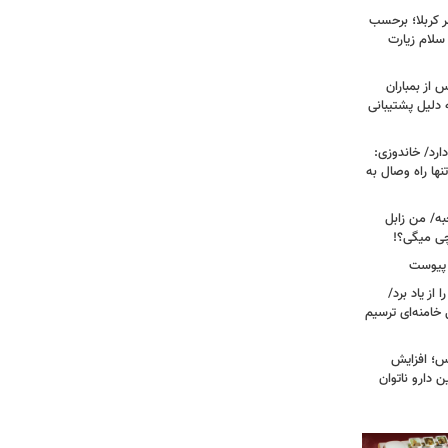
 کربلا؛ برحسب
سلام زیارت
 از بمباران
 دلیل پشتیبانی
رد/ خاندوزی:
نها راه وصال به
به/ من زابل
چی میگی؟!
 پیوست
از یاد برد/
 خامنه‌ای ترسیم
؛ افزایش
ن دارو ناتوان