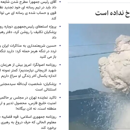
آقای رئیس جمهور! مطرح شدن شایعه ا
داد باید در تیم رسانه ای خود تجدید نظر
رخ نداده است
قوی و حساب شده ی رسانه ای می توان
کند
پروژه استعفای رئیس‌جمهوری دوباره روی
پزشکیان تکلیف را روشن کرد، دفتر ره
داد
حسین شریعتمداری به مذاکرات ایران و
تردد در تنگه هرمز حمله کرد: دارید تنگه 
باز می کنید
روزنامه اصولگرا: امروز بیش از هرزمان 
شهید لاریجانی نیازمندیم/ کمتر نمونه ا
اندازه یکسال آخر زندگی او سراغ داریم
پزشکیان: شخصیت آیت‌الله سیدمجتبی 
استثنائی است
تاکید نماینده تهران در مجلس بر حاکمی
امنیت خلیج فارس، محصول تدبیر و ار
منطقه است، نه اذن بیگانه!
روزنامه جمهوری اسلامی: قوه قضاییه با
معلوم الحالی که حرف دروغ به رهبری 
برخورد کند