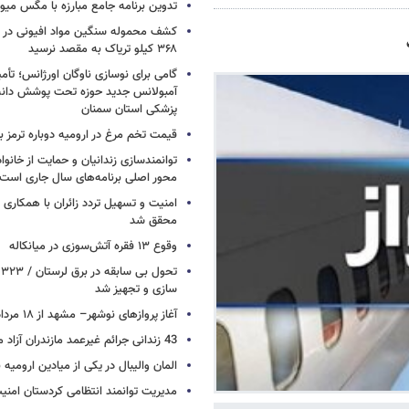
تدوین برنامه جامع مبارزه با مگس میوه
کشف محموله سنگین مواد افیونی در د
۳۶۸ کیلو تریاک به مقصد نرسید
آمبولانس جدید حوزه تحت پوشش دانش
پزشکی استان سمنان
قیمت تخم مرغ در ارومیه دوباره ترمز بر
توانمندسازی زندانیان و حمایت از خانواد
محور اصلی برنامه‌های سال جاری است
امنیت و تسهیل تردد زائران با همکاری 
محقق شد
وقوع ۱۳ فقره آتش‌سوزی در میانکاله
ت
سازی و تجهیز شد
آغاز پروازهای نوشهر– مشهد از ۱۸ مرداد
43 زندانی جرائم غیرعمد مازندران آزاد می شوند
المان والیبال در یکی از میادین ارومی
مدیریت توانمند انتظامی کردستان امن