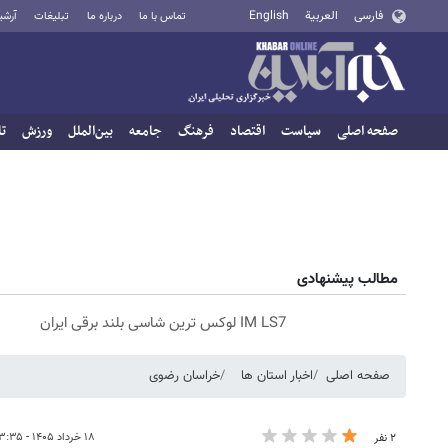
فارسی
العربية
English
تماس با ما
درباره ما
تبلیغات
آرشی
صفحه اصلی
سیاست
اقتصاد
فرهنگ
جامعه
بین‌الملل
ورزش
تا
مطالب پیشنهادی
IM LS7 لوکس ترین شاسی بلند برقی ایران
صفحه اصلی
اخبار استان ها
خراسان رضوی
۱۸ خرداد ۱۴۰۵ - ۱۳:۳۵
۲ نفر