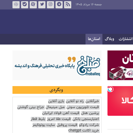
جمعه ۱۶ مرداد ۱۴۰۵
انتشارات
وبلاگ
استان‌ها
وبگردی
خبرآنلاین
راه نو آنلاین
بازی آنلاین
قیمت تلویزیون سونی
مبل مینیمال
جراح بینی گوشتی
پرشین هتل
قیمت آهن فولاد ایرانیان
اعتبارسنجی بانکی
قیمت طلا امروز
بلیط قطار
شرکت رادوکو
قیمت پروفیل
سایت یوتوتایمز
خرید اکانت chatgpt