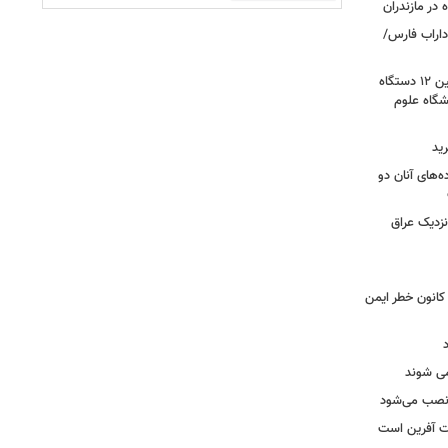
 در مازندران
اراب فارس/
گامی برای نوسازی ناوگان اورژانس؛ تأمین ۱۲ دستگاه
گاه علوم
ید
ه‌های آنان دو
نزدیک عراق
حول بی سابقه در برق لرستان / ۳۲۳ کانون خطر ایمن
ه نصب می‌شود
یت آفرین است