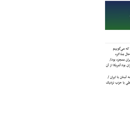
که می‌گوییم
حال مذاکره
ران معجزه بود/
ن بود آمریکا از آن
لبنان با ایران /
ی با حزب نزدیک