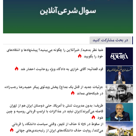
در بحث مشارکت کنید
شما نظر بدهید/ خبرآنلاین را چگونه می‌بینید؟ پیشنهادها و انتقادهای
خود را بگویید
قوه قضائیه: آقای خرازی به دادگاه ویژه روحانیت احضار شد
جزئیات جدید از قتل یک مداح/ پخش ویدئوی پیکر حمیدرضا رجب‌زاده
در شبکه‌های معاند
ظریف: بدون مدیریت تنش با آمریکا، حتی دوستان ایران هم از تهران
فاصله می‌گیرند/ایران نباید در مذاکرات با ترامپ قربانی روسیه و چین
شود
از سقوط در QS تا حذف از تایمز، وقتی سیاست دانشگاه را قربانی
می‌کند/ روایت حذف دانشگاه‌های ایران از رتبه‌بندی‌های جهانی