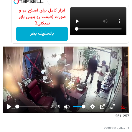
ابزار کامل برای اصلاح مو و
صورت (قیمت رو ببینی باور
نمیکنی!)
باتخفیف بخر
01:10
Play
Mute
Settings
PIP
Enter
Down
257 251
fullscreen
کد مطلب
2230380