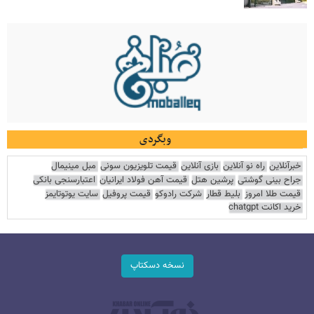
وبگردی
خبرآنلاین
راه نو آنلاین
بازی آنلاین
قیمت تلویزیون سونی
مبل مینیمال
جراح بینی گوشتی
پرشین هتل
قیمت آهن فولاد ایرانیان
اعتبارسنجی بانکی
قیمت طلا امروز
بلیط قطار
شرکت رادوکو
قیمت پروفیل
سایت یوتوتایمز
خرید اکانت chatgpt
نسخه دسکتاپ