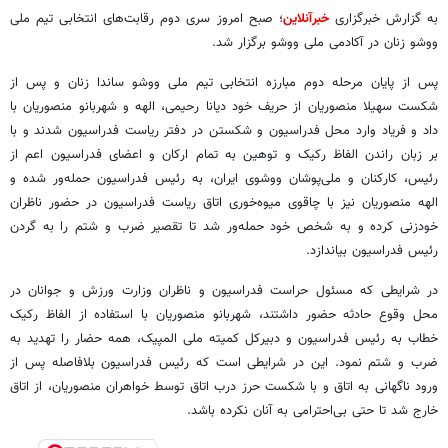
به گزارش خبرگزاری
خبرآنلاین
؛ صبح امروز سری دوم رقابت‌های انتخابی تیم ملی
ووشو زنان در آکادمی ملی ووشو برگزار شد.
پس از پایان مرحله دوم مبارزه انتخابی تیم ملی ووشو ساندا زنان و پس از
شکست سهیلا منصوریان از حریف خود دیانا رحیمی، الهه و شهربانو منصوریان با
داد و فریاد وارد محل فدراسیون و شکستن در دفتر ریاست فدراسیون شدند و با
بر زبان راندن الفاظ رکیک و توهین به تمام ارکان و اعضای فدراسیون اعم از
رئیس، کارکنان و ملی‌پوشان ووشوی ایران، به رئیس فدراسیون حمله‌ور شده و
الهه منصوریان نیز با چاقوی میوه‌خوری اتاق ریاست فدراسیون در حضور ناظران
خودزنی کرده و به شخص خود حمله‌ور شد تا تقصیر ضرب و شتم را به گردن
رئیس فدراسیون بیاندازد.
در شرایطی که مسئول حراست فدراسیون و ناظران وزارت ورزش و جوانان در
محل وقوع حادثه حضور داشتند، شهربانو منصوریان با استفاده از الفاظ رکیک
خطاب به رئیس فدراسیون و دبیرکل کمیته ملی المپیک، همه حضار را تهدید به
ضرب و شتم نمود. این در شرایطی است که رئیس فدراسیون بلافاصله پس از
ورود ناگهانی به اتاق و با شکست حرز درب اتاق توسط خواهران منصوریان، از اتاق
خارج شد تا حتی بی‌احترامی به آنان نکرده باشد.