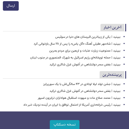
ارسال
آخرین اخبار
ببینید | یکی از زیباترین قبرستان های دنیا در سوئیس
ببینید | شادمهر عقیلی آهنگ «گل یاس» را پس از ۲۸ سال بازخوانی کرد
ببینید | ممنوعیت زیارت عتبات و اربعین برای مردم بحرین
ببینید | حمله توپخانه‌ای رژیم اسرائیل به شهرک المنصوری در جنوب لبنان
ببینید | بغض سحر دولتشاهی در آغوش غزل شاکری ترکید
پربیننده‌ترین
ببینید | جشن تولد لیلا اوتادی در ۴۳ سالگی‌اش با یک سورپرایز
ببینید | بغض سحر دولتشاهی در آغوش غزل شاکری ترکید
ببینید | محمد صلاح مات و مبهوت استقبال هواداران ترابزون اسپور
ببینید | رئیس خزانه‌داری آمریکا از احتمال توافق با ایران در آینده نزدیک خبر داد
نسخه دسکتاپ