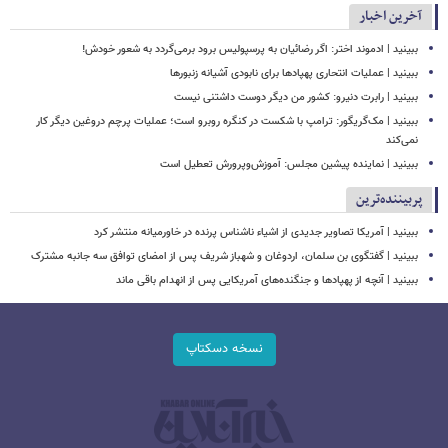
آخرین اخبار
ببینید | ادموند اختر: اگر رضائیان به پرسپولیس برود برمی‌گردد به شعور خودش!
ببینید | عملیات انتحاری پهپادها برای نابودی آشیانه زنبورها
ببینید | رابرت دنیرو: کشور من دیگر دوست داشتنی نیست
ببینید | مک‌گریگور: ترامپ با شکست در کنگره روبرو است؛ عملیات پرچم دروغین دیگر کار
نمی‌کند
ببینید | نماینده پیشین مجلس: آموزش‌وپرورش تعطیل است
پربیننده‌ترین
ببینید | آمریکا تصاویر جدیدی از اشیاء ناشناس پرنده در خاورمیانه منتشر کرد
ببینید | گفتگوی بن سلمان، اردوغان و شهباز شریف پس از امضای توافق سه جانبه مشترک
ببینید | آنچه از پهپادها و جنگنده‌های آمریکایی پس از انهدام باقی ماند
نسخه دسکتاپ