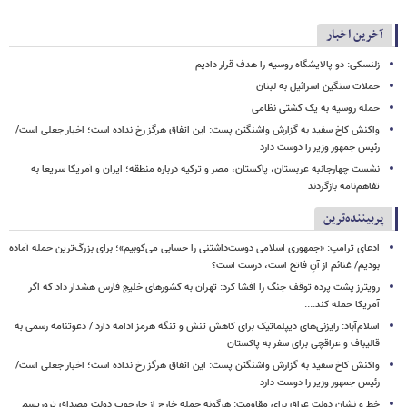
آخرین اخبار
زلنسکی: دو پالایشگاه روسیه را هدف قرار دادیم
حملات سنگین اسرائیل به لبنان
حمله روسیه به یک کشتی نظامی
واکنش کاخ سفید به گزارش واشنگتن پست: این اتفاق هرگز رخ نداده است؛ اخبار جعلی است/
رئیس جمهور وزیر را دوست دارد
نشست چهارجانبه عربستان، پاکستان، مصر و ترکیه درباره منطقه؛ ایران و آمریکا سریعا به
تفاهم‌نامه بازگردند
پربیننده‌ترین
ادعای ترامپ: «جمهوری اسلامی دوست‌داشتنی را حسابی می‌کوبیم»؛ برای بزرگ‌ترین حمله آماده
بودیم/ غنائم از آنِ فاتح است، درست است؟
رویترز پشت پرده توقف جنگ را افشا کرد: تهران به کشورهای خلیج فارس هشدار داد که اگر
آمریکا حمله کند....
اسلام‌آباد: رایزنی‌های دیپلماتیک برای کاهش تنش و تنگه هرمز ادامه دارد / دعوتنامه رسمی به
قالیباف و عراقچی برای سفر به پاکستان
واکنش کاخ سفید به گزارش واشنگتن پست: این اتفاق هرگز رخ نداده است؛ اخبار جعلی است/
رئیس جمهور وزیر را دوست دارد
خط و نشان دولت عراق برای مقاومت: هرگونه حمله خارج از چارچوب دولت مصداق تروریسم