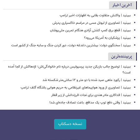
آخرین اخبار
ببینید | واکنش متفاوت بقایی به اظهارات اخیر ترامپ
ببینید | تصاویری از لیونل مسی در مراسم خاکسپاری پدرش
ببینید | قطع برق کمپ کشتی آزادی هنگام تمرین ملی‌پوشان
ببینید | پزشکیان به آمریکا می‌رود؟
ببینید | سخنگوی دولت: بیشترین دغدغه دولت، دور کردن جنگ و سایه جنگ از کشور است
پربیننده‌ترین
ببینید | توضیح جالب بازیکن جدید پرسپولیس درباره نام خانوادگی‌اش؛ اژدهاکش از کجا آمده
است؟
ببینید | رکورد ماهی صید شده با دو متر و ۱۲ سانتی‌متر شکسته شد
ببینید | تصاویری از ورود هواپیماهای غیرنظامی به حریم هوایی باشگاه گلف ترامپ
ببینید | فداکاری مادر هندی برای نجات فرزندانش از زیر قطار
ببینید | وقتی دفع توپ یک مدافع، باعث تصادف جاده‌ای شد!
نسخه دسکتاپ