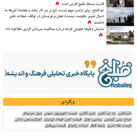
قدرت مسلط خلیج فارس است
ابوالفتح: برای ترامپ مهم نیست تاج بر سر کار باشد یا عمامه/ آمریکا به
دنبال تغییر حکومت نیست/ عمان و عربستان در توقف حملات نقش
داشتند
سازمان وظیفه عمومی فراجا درباره معافیت سربازان فراری اطلاعیه داد
وبگردی
خبرآنلاین
راه نو آنلاین
بازی آنلاین
قیمت تلویزیون سونی
مبل مینیمال
جراح بینی گوشتی
پرشین هتل
قیمت آهن فولاد ایرانیان
اعتبارسنجی بانکی
قیمت طلا امروز
بلیط قطار
شرکت رادوکو
قیمت پروفیل