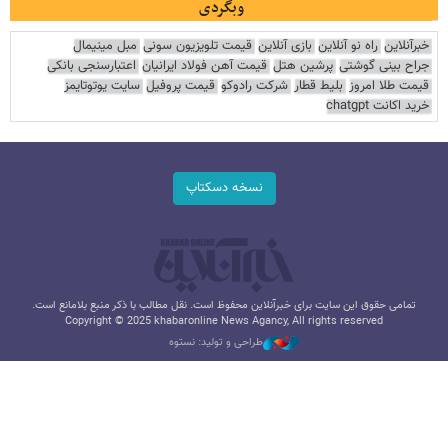
وبگردی
خبرآنلاین
راه نو آنلاین
بازی آنلاین
قیمت تلویزیون سونی
مبل مینیمال
جراح بینی گوشتی
پرشین هتل
قیمت آهن فولاد ایرانیان
اعتبارسنجی بانکی
قیمت طلا امروز
بلیط قطار
شرکت رادوکو
قیمت پروفیل
سایت یوتوتایمز
خرید اکانت chatgpt
نسخه دسکتاپ
تمامی حقوق این سایت برای خبرآنلاین محفوظ است. نقل مطالب با ذکر منبع بلامانع است.
Copyright © 2025 khabaronline News Agancy, All rights reserved
طراحی و تولید: نستوه