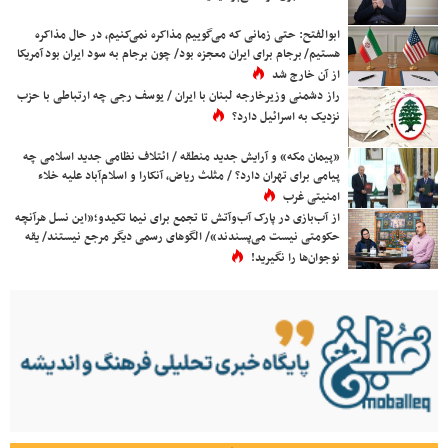
ابوالفتح: حتی زمانی که می‌گوییم مذاکره نمی‌کنیم، در حال مذاکره
هستیم/ برجام برای ایران معجزه بود/ چون برجام به سود ایران بود آمریکا
از آن خارج شد
راز دشمنی وزیرخارجه لبنان با ایران / یوسف رجی چه ارتباطی با حزب
نزدیک به اسرائیل دارد؟
«پیمان مکه» و آرایش جدید منطقه / ائتلاف نظامی جدید اسلامی چه
پیامی برای تهران دارد؟ / مثلث ریاض، آنکارا و اسلام‌آباد علیه خلاء
امنیتی غرب
از آب‌بازی در پارک آب‌وآتش تا تجمع برای نیما تکیدو؛«این نسل هرآنچه
حکومتی نیست می‌پسندند»/ الگوهای رسمی دیگر مرجع نیستند/ یقه
نوجوان‌ها را نگیرید!