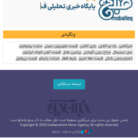
وبگردی
خبرآنلاین
راه نو آنلاین
بازی آنلاین
قیمت تلویزیون سونی
سایت یوتوتایمز
مبل مینیمال
جراح بینی گوشتی
پرشین هتل
قیمت آهن فولاد ایرانیان
اعتبارسنجی بانکی
قیمت طلا امروز
بلیط قطار
شرکت رادوکو
قیمت پروفیل
نسخه دسکتاپ
تمامی حقوق این سایت برای خبرآنلاین محفوظ است. نقل مطالب با ذکر منبع بلامانع است.
Copyright © 2025 khabaronline News Agancy, All rights reserved
طراحی و تولید: نستوه