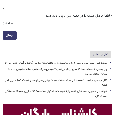
*
لطفا حاصل عبارت را در جعبه متن روبرو وارد کنید
6 + 4 =
ارسال
آخرین اخبار
سرقت‌های خشن مادر و پسر از زنان سالخورده/ او طلاهای زنان را می گرفت و آنها را کتک می زد
چرا بعضی شب‌ها ساعت ۳ صبح بیدار می‌شویم؟/ بیداری در نیمه‌شب؛ عادت طبیعی بدن یا
نشانه اختلال خواب؟
کنار آب، دور از گرما؛ ۶ مقصد آبی در تعطیلات مرداد/ بهترین دریاچه‌های نزدیک تهران برای آخر
هفته
خودکفایی دارویی؛ موفقیتی که بر پایه‌ «واردات» استوار است/ مشکلات ارزی همچنان دامنگیر
صنعت دارو