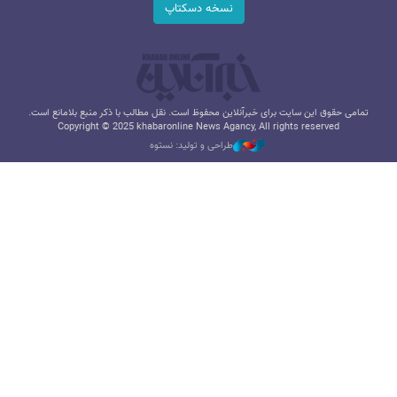
نسخه دسکتاپ
تمامی حقوق این سایت برای خبرآنلاین محفوظ است. نقل مطالب با ذکر منبع بلامانع است.
Copyright © 2025 khabaronline News Agancy, All rights reserved
طراحی و تولید: نستوه