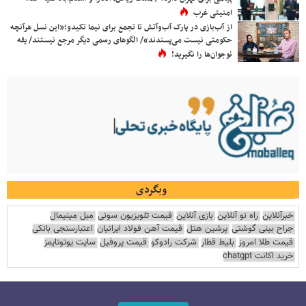
امنیتی غرب
از آب‌بازی در پارک آب‌وآتش تا تجمع برای نیما تکیدو؛«این نسل هرآنچه
حکومتی نیست می‌پسندند»/ الگوهای رسمی دیگر مرجع نیستند/ یقه
نوجوان‌ها را نگیرید!
وبگردی
خبرآنلاین
راه نو آنلاین
بازی آنلاین
قیمت تلویزیون سونی
مبل مینیمال
جراح بینی گوشتی
پرشین هتل
قیمت آهن فولاد ایرانیان
اعتبارسنجی بانکی
قیمت طلا امروز
بلیط قطار
شرکت رادوکو
قیمت پروفیل
سایت یوتوتایمز
خرید اکانت chatgpt