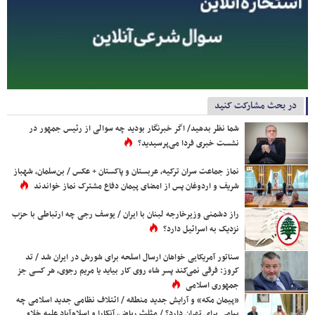
در بحث مشارکت کنید
شما نظر بدهید/ اگر خبرنگار بودید چه سوالی از رئیس جمهور در
نشست خبری فردا می‌پرسیدید؟
نماز جماعت سران ترکیه، عربستان و پاکستان + عکس / بن‌سلمان، شهباز
شریف و اردوغان پس از امضای پیمان دفاع مشترک نماز خواندند
راز دشمنی وزیرخارجه لبنان با ایران / یوسف رجی چه ارتباطی با حزب
نزدیک به اسرائیل دارد؟
سناتور آمریکایی خواهان ارسال اسلحه برای شورش در ایران شد / تد
کروز: فرقی نمی‌کند پسر شاه روی کار بیاید یا مریم رجوی، هر کسی جز
جمهوری اسلامی
«پیمان مکه» و آرایش جدید منطقه / ائتلاف نظامی جدید اسلامی چه
پیامی برای تهران دارد؟ / مثلث ریاض، آنکارا و اسلام‌آباد علیه خلاء