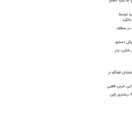
 ما نباید انجام
خره توسط
 در منطقه
زدیکی دمشق
ابایی، پدر
تشفشان فوئگو در
ادابی خرس قطبی
ببینید | ویدئویی جدید از لحظه زلزله ۷.۱ ریشتری ژاپن