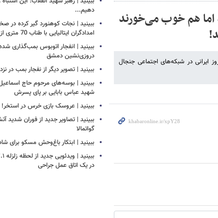
ببینید | رهبر شهید انقلاب: این اشتباه را
دهیم...
د اما هم خوب می‌خورند
ببینید | نجات کوهنورد گیر کرده در ص
!
امدادگران ایتالیایی با طناب 70 متری از بالگرد
ببینید | انفجار اتوبوس بمب‌گذاری شده
دروزی‌نشین دمشق
ز ایرانی در شبکه‌های اجتماعی جنجال
ببینید | تصویر دیگر از نفجار بمب در ن
ببینید | بوسه‌های مرحوم حاج اسماعیل ب
شهید عباس بابایی بر پای پسرش
ببینید | عروسک بازی خرس در استخر!
ببینید | تصاویر جدید از فوران شدید آ
گواتمالا
ببینید | ابتکار باغ‌وحش مسکو برای ش
در یک اتاق عمل جراحی