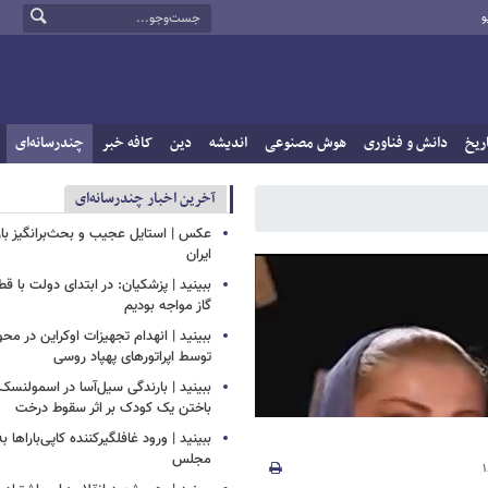
و
ریخ
دانش و فناوری
هوش مصنوعی
اندیشه
دین
کافه خبر
چندرسانه‌ای
آخرین اخبار چندرسانه‌ای
عکس | استایل عجیب و بحث‌برانگیز باز
ایران
ببینید | پزشکیان: در ابتدای دولت با ق
گاز مواجه بودیم
ببینید | انهدام تجهیزات اوکراین در محو
توسط اپراتورهای پهپاد روسی
ببینید | بارندگی سیل‌آسا در اسمولنس
باختن یک کودک بر اثر سقوط درخت
ببینید | ورود غافلگیرکننده کاپی‌باراها 
مجلس