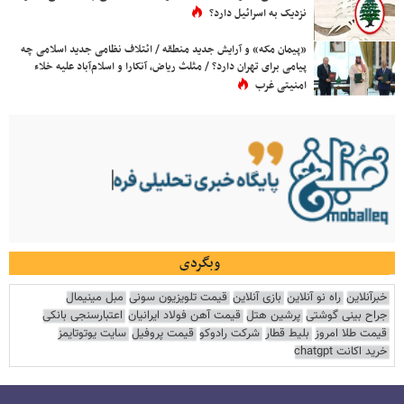
نزدیک به اسرائیل دارد؟
«پیمان مکه» و آرایش جدید منطقه / ائتلاف نظامی جدید اسلامی چه
پیامی برای تهران دارد؟ / مثلث ریاض، آنکارا و اسلام‌آباد علیه خلاء
امنیتی غرب
وبگردی
خبرآنلاین
راه نو آنلاین
بازی آنلاین
قیمت تلویزیون سونی
مبل مینیمال
جراح بینی گوشتی
پرشین هتل
قیمت آهن فولاد ایرانیان
اعتبارسنجی بانکی
قیمت طلا امروز
بلیط قطار
شرکت رادوکو
قیمت پروفیل
سایت یوتوتایمز
خرید اکانت chatgpt