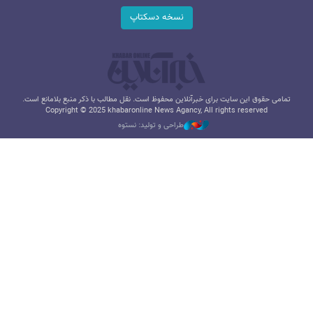
نسخه دسکتاپ
تمامی حقوق این سایت برای خبرآنلاین محفوظ است. نقل مطالب با ذکر منبع بلامانع است.
Copyright © 2025 khabaronline News Agancy, All rights reserved
طراحی و تولید: نستوه