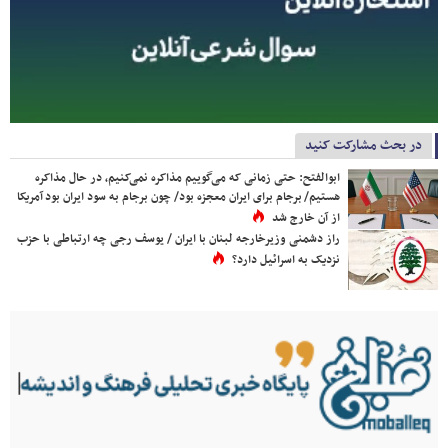
در بحث مشارکت کنید
ابوالفتح: حتی زمانی که می‌گوییم مذاکره نمی‌کنیم، در حال مذاکره
هستیم/ برجام برای ایران معجزه بود/ چون برجام به سود ایران بود آمریکا
از آن خارج شد
راز دشمنی وزیرخارجه لبنان با ایران / یوسف رجی چه ارتباطی با حزب
نزدیک به اسرائیل دارد؟