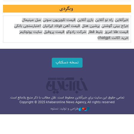
وبگردی
خبرآنلاین
راه نو آنلاین
بازی آنلاین
قیمت تلویزیون سونی
مبل مینیمال
جراح بینی گوشتی
پرشین هتل
قیمت آهن فولاد ایرانیان
اعتبارسنجی بانکی
قیمت طلا امروز
بلیط قطار
شرکت رادوکو
قیمت پروفیل
سایت یوتوتایمز
خرید اکانت chatgpt
نسخه دسکتاپ
تمامی حقوق این سایت برای خبرآنلاین محفوظ است. نقل مطالب با ذکر منبع بلامانع است.
Copyright © 2025 khabaronline News Agancy, All rights reserved
طراحی و تولید: نستوه