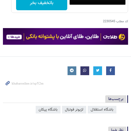
باتخفیف بخر
کد مطلب
2230545
برچسب‌ها
باشگاه استقلال
لژیونر فوتبال
باشگاه پیکان
نظر شما