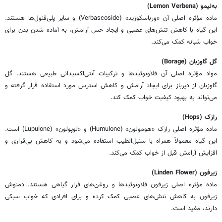
به‌لیمو (Lemon Verbena)
ماده مؤثره اصلی آن «ورباسکوزید» (Verbascoside) و سایر پلی‌فنول‌ها هستند.
این گیاه با کاهش تنش‌های عصبی و ایجاد حس آرامش، به آماده شدن بدن برای
خواب شبانه کمک می‌کند.
گل گاوزبان (Borage)
مواد مؤثره اصلی آن فلاونوئیدها و ترکیبات آنتی‌اکسیدانی طبیعی هستند. گل
گاوزبان از دیرباز برای ایجاد آرامش و کاهش استرس مورد استفاده قرار گرفته و
می‌تواند به بهبود کیفیت خواب کمک کند.
رازک (Hops)
ماده مؤثره اصلی رازک «هومولون» (Humulone) و «لوپولون» (Lupulone) است.
این گیاه معمولاً همراه با سنبل‌الطیب استفاده می‌شود و به کاهش بی‌قراری و
افزایش آرامش قبل از خواب کمک می‌کند.
زیرفون (Linden Flower)
ماده مؤثره اصلی زیرفون فلاونوئیدها و روغن‌های فرار گیاهی هستند. دمنوش
زیرفون به کاهش تنش‌های عصبی کمک کرده و برای افرادی که خواب سبکی
دارند، مفید است.