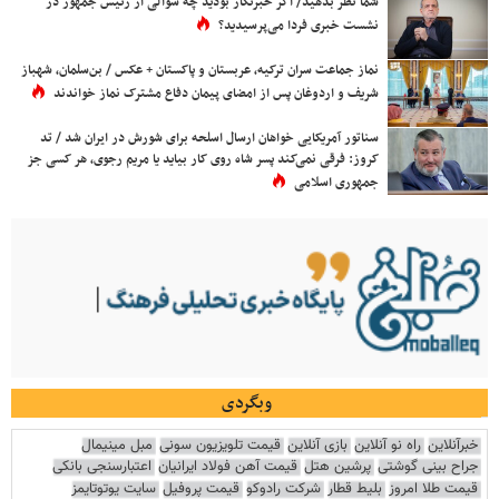
شما نظر بدهید/ اگر خبرنگار بودید چه سوالی از رئیس جمهور در
نشست خبری فردا می‌پرسیدید؟
نماز جماعت سران ترکیه، عربستان و پاکستان + عکس / بن‌سلمان، شهباز
شریف و اردوغان پس از امضای پیمان دفاع مشترک نماز خواندند
سناتور آمریکایی خواهان ارسال اسلحه برای شورش در ایران شد / تد
کروز: فرقی نمی‌کند پسر شاه روی کار بیاید یا مریم رجوی، هر کسی جز
جمهوری اسلامی
وبگردی
خبرآنلاین
راه نو آنلاین
بازی آنلاین
قیمت تلویزیون سونی
مبل مینیمال
جراح بینی گوشتی
پرشین هتل
قیمت آهن فولاد ایرانیان
اعتبارسنجی بانکی
قیمت طلا امروز
بلیط قطار
شرکت رادوکو
قیمت پروفیل
سایت یوتوتایمز