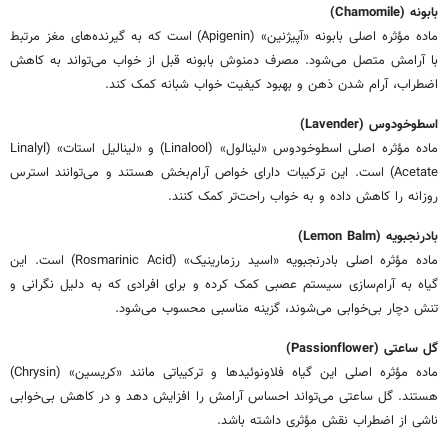
بابونه (Chamomile)
ماده مؤثره اصلی بابونه «آپیژنین» (Apigenin) است که به گیرنده‌های مغز مرتبط
با آرامش متصل می‌شود. مصرف دمنوش بابونه قبل از خواب می‌تواند به کاهش
اضطراب، آرام شدن ذهن و بهبود کیفیت خواب شبانه کمک کند.
اسطوخودوس (Lavender)
ماده مؤثره اصلی اسطوخودوس «لینالول» (Linalool) و «لینالیل استات» (Linalyl
Acetate) است. این ترکیبات دارای خواص آرام‌بخش هستند و می‌توانند استرس
روزانه را کاهش داده و به خواب راحت‌تر کمک کنند.
بادرنجبویه (Lemon Balm)
ماده مؤثره اصلی بادرنجبویه «اسید رزمارینیک» (Rosmarinic Acid) است. این
گیاه به آرام‌سازی سیستم عصبی کمک کرده و برای افرادی که به دلیل نگرانی و
تنش دچار بی‌خوابی می‌شوند، گزینه مناسبی محسوب می‌شود.
گل ساعتی (Passionflower)
ماده مؤثره اصلی این گیاه فلاونوئیدها و ترکیباتی مانند «کریسین» (Chrysin)
هستند. گل ساعتی می‌تواند احساس آرامش را افزایش دهد و در کاهش بی‌خوابی
ناشی از اضطراب نقش مؤثری داشته باشد.