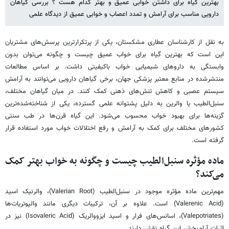
بهترین گیاه برای داشتن خوابی عمیق و بهتر کدام هست ؟ بررسی گیاهان
دارویی مناسب برای آرامش و تمدد اعصاب و خوابی عمیق از دیدگاه علمی
به نقل از کارشناسان عطاری مشکستان، یکی از پرتکرارترین پرسش‌های مشتریان
این است که بهترین گیاه برای خواب عمیق چیست و چگونه می‌توان بدون
وابستگی به داروهای شیمیایی خواب باکیفیتی داشت. بر اساس مطالعات
منتشرشده در منابع معتبر پزشکی جهان، برخی گیاهان دارویی می‌توانند به آرامش
سیستم عصبی و کاهش تنش‌های ذهنی کمک کنند. در میان گیاهان مختلف،
سنبل‌الطیب یا والرین به دلیل پشتوانه علمی گسترده، یکی از شناخته‌شده‌ترین
گزینه‌ها برای بهبود خواب محسوب می‌شود. این گیاه قرن‌ها در طب سنتی
کشورهای مختلف برای کمک به آرامش و رفع اختلالات خواب مورد استفاده قرار
گرفته است.
ماده مؤثره سنبل‌الطیب چیست و چگونه به خواب بهتر کمک
می‌کند؟
مهم‌ترین ماده مؤثره موجود در سنبل‌الطیب (Valerian Root)، والرنیک اسید
(Valerenic Acid) است. علاوه بر آن، ترکیبات دیگری مانند والپوتریات‌ها
(Valepotriates)، اسانس‌های فرار و اسید ایزووالریک (Isovaleric Acid) نیز در
اثرات آرام‌بخش این گیاه نقش دارند.