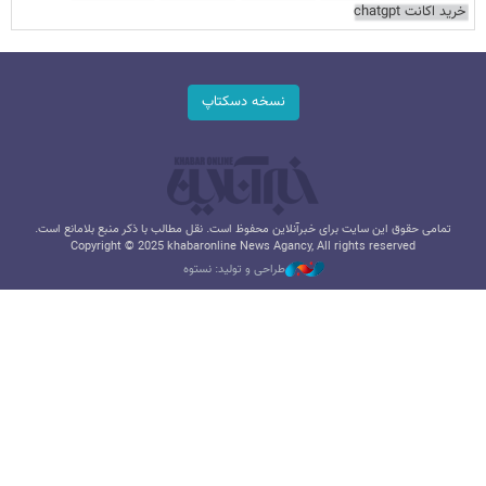
خرید اکانت chatgpt
نسخه دسکتاپ
تمامی حقوق این سایت برای خبرآنلاین محفوظ است. نقل مطالب با ذکر منبع بلامانع است.
Copyright © 2025 khabaronline News Agancy, All rights reserved
طراحی و تولید: نستوه