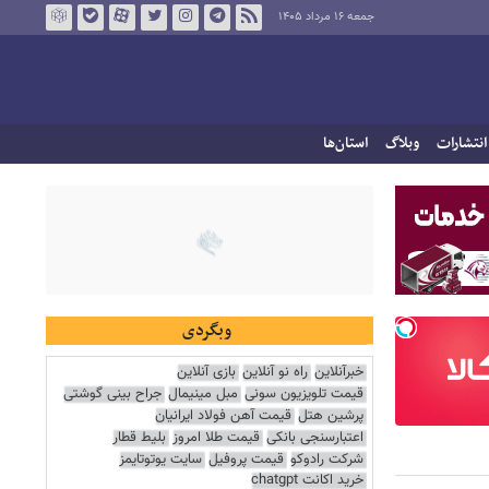
جمعه ۱۶ مرداد ۱۴۰۵
انتشارات
وبلاگ
استان‌ها
وبگردی
خبرآنلاین
راه نو آنلاین
بازی آنلاین
قیمت تلویزیون سونی
مبل مینیمال
جراح بینی گوشتی
پرشین هتل
قیمت آهن فولاد ایرانیان
اعتبارسنجی بانکی
قیمت طلا امروز
بلیط قطار
شرکت رادوکو
قیمت پروفیل
سایت یوتوتایمز
خرید اکانت chatgpt