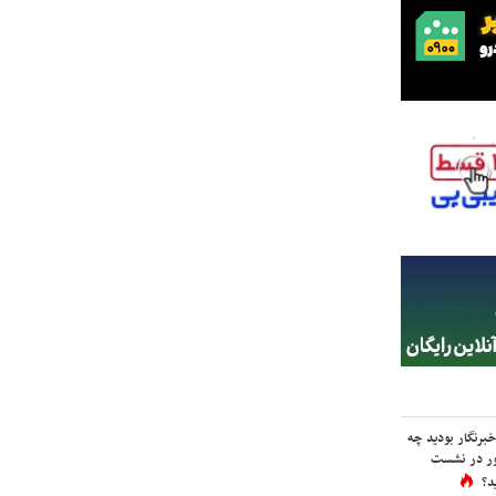
برنگار بودید چه
ور در نشست
د؟