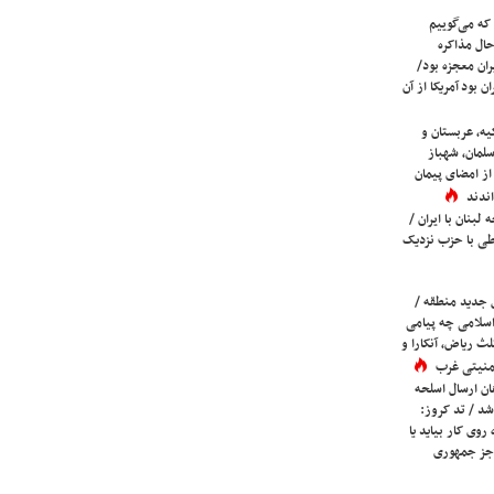
که می‌گوییم
حال مذاکره
ران معجزه بود/
ن بود آمریکا از آن
یه، عربستان و
لمان، شهباز
ز امضای پیمان
ندند
لبنان با ایران /
ی با حزب نزدیک
 جدید منطقه /
اسلامی چه پیامی
لث ریاض، آنکارا و
 امنیتی غرب
ان ارسال اسلحه
شد / تد کروز:
روی کار بیاید یا
جز جمهوری