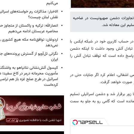
می‌کنیم
الاخبار: مذاکرات رم خواسته‌های اسرائی
نقش لبنان چیست؟
 تجاوزات دشمن صهیونیست در ضاحیه
لیم این معادله شد.
انصارالله: ترکیه و پاکستان از متجاوز ح
محاصره عربستان ادامه می‌دهیم
اردوغان: توافق‌نامه مکه هیچ کشوری ر
ز در حساب کاربری خود در شبکه ایکس با
نمی‌دهد
 تبادل آتش وجود داشت تا اینکه دشمن
نگرانی تل‌آویو از گسترش پرونده‌های ج
 پاسخ داده است که توقف تبادل آتش را
ایران
کپسول آتش‌نشانی نتانیاهو به واشنگتن
مأموریت محرمانه درمر در کاخ سفید؛ دو
ی اشغالی، اعلام کرد اگر جنایات حتی در
اسرائیل در طرح صلح غزه باز هم ترام
یز صورت خواهد گرفت.
کرده‌است
 زور برقرار شد و دشمن اسرائیلی تسلیم
 مانده است که گامی رو به جلو به سمت