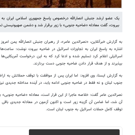
یک عضو ارشد جنبش انصارالله درخصوص پاسخ جمهوری اسلامی ایران به
بیروت، گفت معادله «ضاحیه جنوبی» با زور برقرار شد و دشمن صهیونیستی تس
به گزارش خبرآنلاین، «نصرالدین عامر»، از رهبران جنبش انصارالله یمن امرو
اشاره به پاسخ ایران به تجاوزات اسرائیل در ضاحیه بیروت نوشت: ساعت‌ها
اسرائیلی اعلام کرد تسلیم شده و ادعا کرد که به این درخواست آمریکایی‌ها
بپذیرند و از هدف قرار دادن ضاحیه جنوبی دست بردارند.
به گزارش ایسنا، وی افزود: اما ایران پس از موافقت با توقف حملاتش به اراض
جنوب لبنان و نه فقط در ضاحیه جنوبی ادامه یابد، در آینده مداخله جدیدی ن
نصرالدین عامر گفت: خلاصه ماجرا از این قرار است، معادله «ضاحیه جنوبی» با
آن شد، اما ضامن آن گزینه زور است و اکنون آزمون در معادله جدیدی باقی
توقف کامل حملات اسرائیل به جنوب لبنان است.