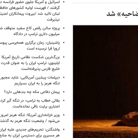
اسرائیل و آمریکا جلوی حضور فرانسه در
گرفتند / فهرست اولیه کشورهای حاف
ضاحیه» شد
لبنان تائید شد /بیروت پیمانکاران امن
نپذیرفت
میلیون دلاری ترامپ در دادگاه
پاشینیان: زمان برگزاری همه‌پرسی پیوس
اروپا فرا نرسیده است
بزرگ‌ترین شکست نظامی تاریخ آمریکا /
ایلینوی: ترامپ ایران را به عنوان قدرت 
خلیج فارس پذیرفته‌است
دیپلمات پیشین آمریکایی: شاید مجبور
تنگه هرمز را به ایران بسپاریم
پیمان دفاعی مکه چه بندهایی دارد؟
بقائی خطاب به ترامپ: در تنگه گیر کرده
اعتباری برایت باقی نمانده‌است
وزیر خزانه‌داری آمریکا: تنگه هرمز امروز ی
می‌شود / وضعیت تنگه هرمز به گذشته 
واشنگتن: تحریم‌های جدیدی علیه ایران 
هر مسیری برای دسترسی ایران به منابع