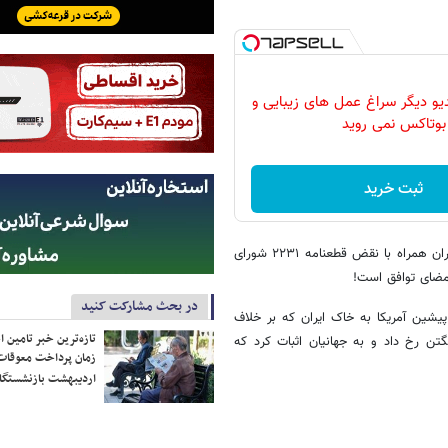
دیو دیگر سراغ عمل های زیبایی و
بوتاکس نمی روید
ثبت خرید
دونالد ترامپ که سابقه خروج یکجانبه اش از توافق هسته ای سال ۲۰۱۵ با ایران همراه با نقض قطعنامه ۲۲۳۱ شورای
 امضای توافق است!
در بحث مشارکت کنید
مون «علاقه‌مندی تهران به توافق»، در حالیست که ۲ تجاوز پیشین آمریکا به خاک ایران که بر خلاف
تازه‌ترین خبر تامین 
تن رخ داد و به جهانیان اثبات کرد که
زمان پرداخت معوقات
اردیبهشت بازنشستگا