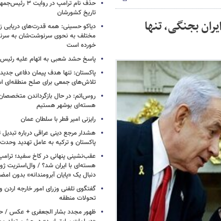
حذف نام ترامپ در روا
تاریخ کشورشان
یران بجنگی، تنها
دیاکو حسینی: همه قدرت‌های دریایی زم
مختلف به نحوی سرنوشت‌شان به سرنو
خورده است
پاسخ حشد شعبی به اتهام‌ علیه رئیس 
پاکستان: تنها هدف پیمان دفاعی جدید
تلاش‌های جمعی برای صلح منطقه‌ای 
روس‌اتم: در حال بازگرداندن متخصصان 
هسته‌ای بوشهر هستیم
رایزنی امیر قطر با سلطان عمان
هشدار مرجع دینی عراقی درباره تبدیل 
پاکستان و ترکیه به عامل تهدید وحدت 
عقب‌نشینی پنهانی در کاخ سفید؛ ترامپ
هسته‌ای با ایران شد؟ / وال‌استریت ژور
دنبال یک «پایان آبرومندانه» بدون امض
گفتگوی تلفنی وزرای امور خارجه اردن و 
تحولات منطقه
ظهور مجدد بشار الجعفری + عکس / ح