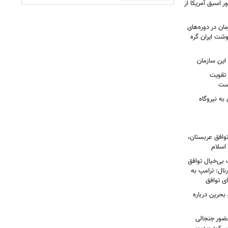
یت ۳ رئیس‌جمهور اسبق آمریکا از
ان در دوره‌های
شت ایران گره
این سازمان
 تقویت
است
به نیروگاه
توافق عربستان،
اسلام
 بی‌خیال توافق
نال: ترامپ به
ای توافق
بحرین درباره
ضور جنجالی