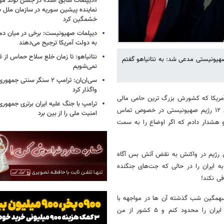
«دیپلمات سابق اسد» در جشن تولد مو
نماینده پیشین سوریه در سازمان ملل س
خشمگین کرد
دیپلمات صهیونیست: برخی در میان دموکر
به دولت آمریکا ترجیح می‌دهند
نتانیاهو: تا زمان خلع سلاح حماس از غ
صهیونیستی مدعی شد: به نتانیاهو گفتم
نمی‌شویم
سی‌ان‌ان: ترامپ ۲ سنگر سنتی ج
واگذار کرد
 آمریکا که کشورش بزرگ ترین حامی مالی
ترامپ با جنگ علیه ایران برتری جمهوری
و تسلیحاتی رژیم صهیونیستی در جهان به شمار می آید، در مصاحبه با کانال ۱۲ رژیم صهیونیستی در خصوص تماس
امنیت ملی را از بین برد
 هشدار دادم که اگر اوضاع را به سمت
ین رژیم در واکنش به نقض آتش بس آگاه
ه ایران را در حالی که جت‌های جنگنده
فی نکند!
گین شب گذشته آن ها در مواجهه با
موشک های جدید ایران، مدعی شد: سعی کردم میزان واکنش اسرائیل به ایران را محدود کنم و ۵ کشور از من