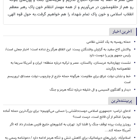
کمی تفکر ما اصلاً به مذاکره احتیاج نداریم و هزینه‌های جنگ و پول‌های بلوکه
رو هم از حلقومشون در می‌آوریم و از همه مهمتر انتقام خون پاک رهبر معظم
انقلاب اسلامی و خون پاک تمام شهداء را هم خواهیم گرفت.به حول قوه الهی.
آخرین اخبار
حمله روسیه به یک کشتی نظامی
واکنش کاخ سفید به گزارش واشنگتن پست: این اتفاق هرگز رخ نداده است؛ اخبار جعلی است/
رئیس جمهور وزیر را دوست دارد
نشست چهارجانبه عربستان، پاکستان، مصر و ترکیه درباره منطقه؛ ایران و آمریکا سریعا به
تفاهم‌نامه بازگردند
خط و نشان دولت عراق برای مقاومت: هرگونه حمله خارج از چارچوب دولت مصداق تروریسم
است
دیدار و گفتگوی السیسی و ال خلیفه درباره تنگه هرمز و جنگ
پربیننده‌ترین
ادعای ترامپ: «جمهوری اسلامی دوست‌داشتنی را حسابی می‌کوبیم»؛ برای بزرگ‌ترین حمله آماده
بودیم/ غنائم از آنِ فاتح است، درست است؟
رویترز پشت پرده توقف جنگ را افشا کرد: تهران به کشورهای خلیج فارس هشدار داد که اگر
آمریکا حمله کند....
اسلام‌آباد: رایزنی‌های دیپلماتیک برای کاهش تنش و تنگه هرمز ادامه دارد / دعوتنامه رسمی به