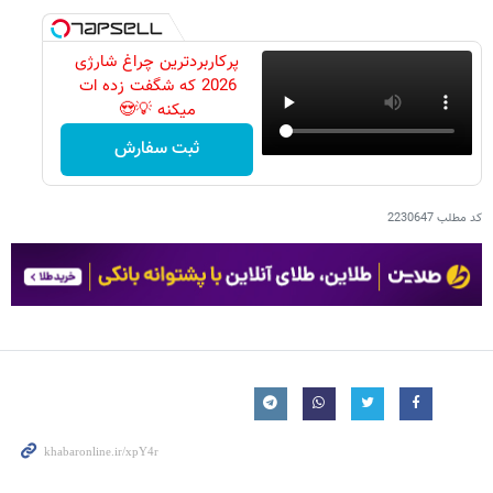
پرکاربردترین چراغ شارژی
2026 که شگفت زده ات
میکنه 💡😍
ثبت سفارش
کد مطلب
2230647