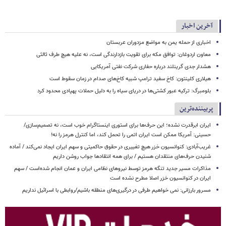
آخرین اخبار
اخباری از حمله یمن به مواضع مزدوران عربستان
معاون اردوغان: توافق مکه برای تقویت بازدارندگی است، نه علیه هیچ طرف ثالثی
هشدار جدی گرینلند درباره حفاری شرکت نفتی آمریکایی
هیلاری کلینتون: کاخ سفید ترامپ شبیه کاخ‌های صدام در زمان سقوط است
بلومبرگ: ترکیه عبور کشتی‌ها در دریای سیاه را به دلیل حملات پهپادی محدود کرد
پربیننده‌ترین
ایران ابرقدرت نشده؛ این حرف‌ها برای استوری اینستاگرام خوب است، نه تصمیم‌سازی/
حسینی: آمریکا ممکن است ایران اتمی را تحمل کند، اما کنترل هرمز را نه!
غریب‌آبادی: کنوانسیون خزر هیچ تغییری در حقوق حاکمیتی و سهم ایران ایجاد نمی‌کند / آماده
شنیدن حرف‌های منتقدان هستیم / برای همه انتقادها جواب روشن داریم
مذاکرات مسیر جدید تنگه هرمز توسط نیروهای نظامی ایران و عمان انجام شده‌است / سهم
ایران در کنوانسیون خزر اصلا مطرح نشده است
مسرور بارزانی: نمی خواهیم طرفی در درگیری‌های منطقه باشیم/روابطی با اسرائیل نداریم