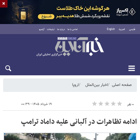
×
فارسی
العربية
English
تماس با ما
درباره ما
تبلیغات
آرشیو
شنبه ۱۷ مرداد ۱۴۰۵
صفحه اصلی
اخبار بین‌الملل
اروپا
۱۹ خرداد ۱۴۰۵ - ۰۰:۳۹
۰ نفر
ادامه تظاهرات در آلبانی علیه داماد ترامپ