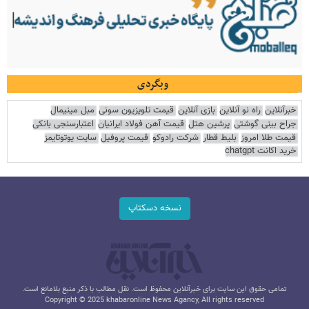
وبگردی
خبرآنلاین
راه نو آنلاین
بازی آنلاین
قیمت تلویزیون سونی
مبل مینیمال
جراح بینی گوشتی
پرشین هتل
قیمت آهن فولاد ایرانیان
اعتبارسنجی بانکی
قیمت طلا امروز
بلیط قطار
شرکت رادوکو
قیمت پروفیل
سایت یوتوتایمز
خرید اکانت chatgpt
نسخه دسکتاپ
تمامی حقوق این سایت برای خبرآنلاین محفوظ است. نقل مطالب با ذکر منبع بلامانع است.
Copyright © 2025 khabaronline News Agancy, All rights reserved