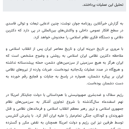
تحلیل این عملیات پرداختند.
به گزارش خبرآنلاین روزنامه جوان نوشت: چنین ادعایی تبعات و توالی فاسدی
در سطح افکار عمومی داخلی و واکنش‌های بین‌المللی در پی دارد که دکترین
دفاعی و دستگاه فکری نظام اسلامی را مخدوش خواهد کرد.
با مروری بر تاریخ دیرینه ایران و تاریخ معاصر ایران پس از انقلاب اسلامی و
ملاحظه دکترین نظامی ایران اسلامی به روشنی و وضوح مشخص است که
ایران هرگز به هیچ سرزمینی از سرزمین‌های دشمن، حمله پیشدستانه نداشته
و هیچ‌گاه در صدد عملیات یک‌جانبه نبوده‌است. ضربات وارده از نیروهای نظامی
ایران بر پیکره دشمنان، همواره در پاسخ به جنایات و فجایع رقم خورده به
دست دشمنان بوده‌است.
رژیم سفاک و ضدبشری صهیونیستی با هم‌داستانی با دولت جنایتکار امریکا در
نهم اسفندماه سال‌گذشته با شروع تجاوزی آشکار به سرزمین‌های نظام
جمهوری اسلامی و ترور رهبر معظم انقلاب اسلامی و فرماندهان نظامی و قتل
شهروندان و کودکان، جنگی تمام‌عیار را علیه ایران آغاز کرد. با پذیرش آتش‌بس
توسط طرفین نیز این رژیم و دولت امریکا همچنان به نقض مکرر و گسترده