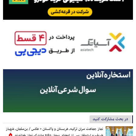
در بحث مشارکت کنید
نماز جماعت سران ترکیه، عربستان و پاکستان + عکس / بن‌سلمان، شهباز
شریف و اردوغان پس از امضای پیمان دفاع مشترک نماز خواندند