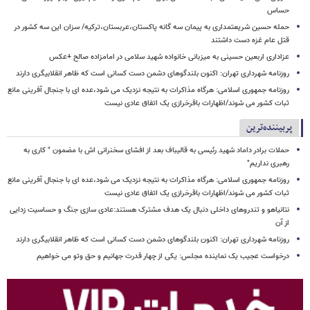
حساس
حمله حسین شریعتمداری به پیمان سه گانه پاکستان،عربستان،ترکیه/ سزان این سه کشور در
قتل عام غزه دست داشتند
عزاداری اربعین حسینی به میزبانی خانواده شهید سلامی در امامزاده صالح +عکس
روزنامه شهرداری تهران: اکنون بلندگوهای دشمن دست کسانی است که ظاهر انقلابیگری دارند
روزنامه جمهوری اسلامی: هرگاه مذاکرات به نتیجه نزدیک می شود،عده ای با جنجال آفرینی مانع
ثبات کشور می شوند/اظهارات باقرخرازی یک اتفاق عادی نیست
پربیننده‌ترین
حملات برادر داماد شهید رئیسی به قالیباف بعد از افشای سخنرانی اش با مضمون " کاری به
رهبری نداریم"
روزنامه جمهوری اسلامی: هرگاه مذاکرات به نتیجه نزدیک می شود،عده ای با جنجال آفرینی مانع
ثبات کشور می شوند/اظهارات باقرخرازی یک اتفاق عادی نیست
نتانیاهو و تندروهای داخلی دنبال یک هدف مشترک هستند:عادی سازی جنگ و حساسیت زدایی
از آن
روزنامه شهرداری تهران: اکنون بلندگوهای دشمن دست کسانی است که ظاهر انقلابیگری دارند
درخواست عجیب یک نماینده مجلس: یکی از چهار قدرت جهانیم و حق وتو می خواهیم