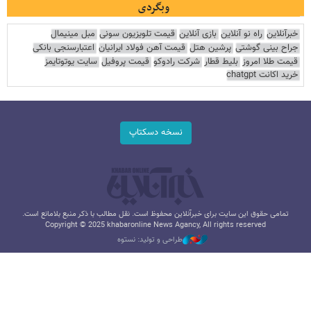
وبگردی
خبرآنلاین
راه نو آنلاین
بازی آنلاین
قیمت تلویزیون سونی
مبل مینیمال
جراح بینی گوشتی
پرشین هتل
قیمت آهن فولاد ایرانیان
اعتبارسنجی بانکی
قیمت طلا امروز
بلیط قطار
شرکت رادوکو
قیمت پروفیل
سایت یوتوتایمز
خرید اکانت chatgpt
نسخه دسکتاپ
تمامی حقوق این سایت برای خبرآنلاین محفوظ است. نقل مطالب با ذکر منبع بلامانع است.
Copyright © 2025 khabaronline News Agancy, All rights reserved
طراحی و تولید: نستوه