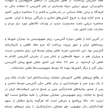
مفاد آتش‌بس پرداختند. از نقض آتش‌بس در آب‌های خلیج‌فارس و شهادت
دلاورمردان نیروی دریایی سپاه پاسداران در ایام آتش‌بس تا حملات مکرر به
فرودگاه و برخی نقاط حساس در بندرعباس و قشم و تا محاصره دریایی کشور
و عدم اجازه ورود و خروج کشتی‌های تجاری و بازرگانی مرتبط با ایران. همین
محاصره دریایی باعث محدودیت شدید در واردات کالاهای مورد نیاز مردم و
صادرات نفت کشور شد.
در آخرین لایه از نقض دوباره آتش‌بس، رژیم صهیونیستی به بمباران شهرها و
روستاهای لبنان و شهر بیروت پرداخت که جزو مفاد قطعی و لازم‌الرعایه
آتش‌بس بود. این نخستین تجربه نقض پیمان توسط این رژیم منحوس نیست
و پیش‌تر هم در جبهه فلسطین و لبنان پس از پذیرش آتش‌بس اقدام به
نقض آن کرده‌بود. در عمر ۷۸ ساله این کشور جعلی هیچ پیمان آتش‌بسی
میان آنان و دیگر کشورها نبوده که توسط صهیونیست‌ها نقض نشده‌باشد.
در واقع نیروهای نظامی کشورمان عملیات پیشدستانه‌ای اجرا نکردند بلکه پس
از یک دوره صبر و خویشتنداری در برابر نقض مکرر آتش‌بس توسط دشمن و
پس از صدور بیانیه‌های هشدارآمیز مبنی بر پاسخ به این شیطنت‌ها، ایران در
پاسخ به جنایات رژیم صهیونیستی عملیاتی موشکی را علیه مواضع سست آنها
ترتیب داد. حالا پرواضح و مبرهن است که هرگونه پاسخ متقابل از سوی
کودک‌کشان رذل صهیونی، حق عملیاتی دندان‌شکن‌تر را برای نیروهای مسلح