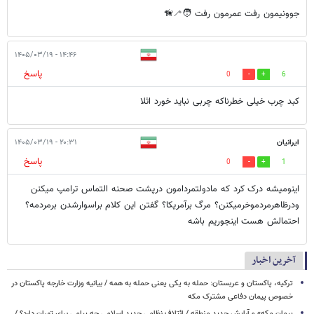
جوونیمون رفت عمرمون رفت 🧑‍🦯🦮
۱۴:۴۶ - ۱۴۰۵/۰۳/۱۹
پاسخ
0
6
کبد چرب خیلی خطرناکه چربی نباید خورد اثلا
ایرانیان
۲۰:۳۱ - ۱۴۰۵/۰۳/۱۹
پاسخ
0
1
اینومیشه درک کرد که مادولتمردامون درپشت صحنه التماس ترامپ میکنن
ودرظاهرمردموخرمیکنن؟ مرگ برآمریکا؟ گفتن این کلام براسوارشدن برمردمه؟
احتمالش هست اینجوریم باشه
آخرین اخبار
ترکیه، پاکستان و عربستان: حمله به یکی یعنی حمله به همه / بیانیه وزارت خارجه پاکستان در
خصوص پیمان دفاعی مشترک مکه
پیمان مکه» و آرایش جدید منطقه / ائتلاف نظامی جدید اسلامی چه پیامی برای تهران دارد؟ /