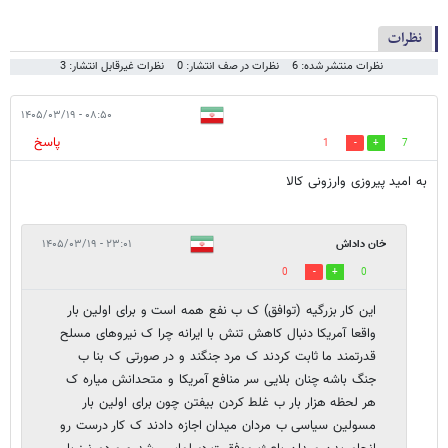
نظرات
نظرات منتشر شده: 6
نظرات در صف انتشار: 0
نظرات غیرقابل انتشار: 3
۰۸:۵۰ - ۱۴۰۵/۰۳/۱۹
پاسخ
1
7
به امید پیروزی وارزونی کالا
خان داداش
۲۳:۰۱ - ۱۴۰۵/۰۳/۱۹
0
0
این کار بزرگیه (توافق) ک ب نفع همه است و برای اولین بار
واقعا آمریکا دنبال کاهش تنش با ایرانه چرا ک نیروهای مسلح
قدرتمند ما ثابت کردند ک مرد جنگند و در صورتی ک بنا ب
جنگ باشه چنان بلایی سر منافع آمریکا و متحدانش میاره ک
هر لحظه هزار بار ب غلط کردن بیفتن چون برای اولین بار
مسولین سیاسی ب مردان میدان اجازه دادند ک کار درست رو