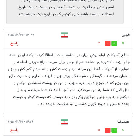
انجام بدن میدان باعث موفقیت دیپلماسی شد و مردم نیز با
لمس کردن اینذقدرت ب شعف آمدند و در سمت درست تاریخ
ایستادند و همه باهم کاری کردیم ک در تاریخ ثبت خواهد شد
فردین
۱۳:۲۷ - ۱۴۰۵/۰۳/۱۹
پاسخ
2
8
منافع آمریکا در لولو بودنِ ایران در منطقه است . اتفاقا کِیف میکنه ایران همه
جا را بزنه . کشورهای منطقه هم از ترس ایران میرند سراغ خریدن اسلحه و
هواپیما از آمریکا . فقط این میانه مردم زحمت کش و نه مردم آدم کش و رزل
، تاوان میدهند ، گرسنگی ، شرمندگی پیش زن و فرزند ، نداری و حسرت ، آی
اون روزی که در دوزخ دارید نعره میزنید و من در بهشت تماشاتان میکنم و
مثل الان که شما به من میخندید منم آنجا تا ابد به شما میخندم و حال
میکنم و به ربِ جلیل میگویم پاکی تو ، به درستی که درست کردار و درست
وعده هستی و دروغ گویان دشمنان تو شکست خورده اند .
محمدرضا
۱۴:۲۹ - ۱۴۰۵/۰۳/۱۹
پاسخ
0
5