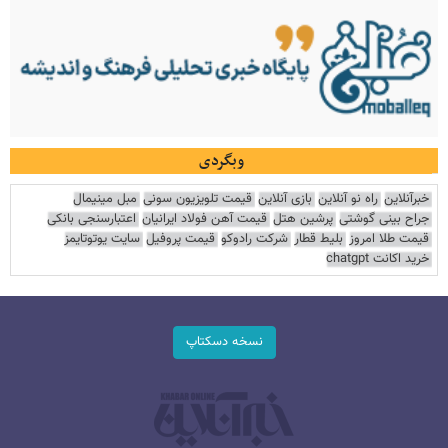
وبگردی
خبرآنلاین
راه نو آنلاین
بازی آنلاین
قیمت تلویزیون سونی
مبل مینیمال
جراح بینی گوشتی
پرشین هتل
قیمت آهن فولاد ایرانیان
اعتبارسنجی بانکی
قیمت طلا امروز
بلیط قطار
شرکت رادوکو
قیمت پروفیل
سایت یوتوتایمز
خرید اکانت chatgpt
نسخه دسکتاپ