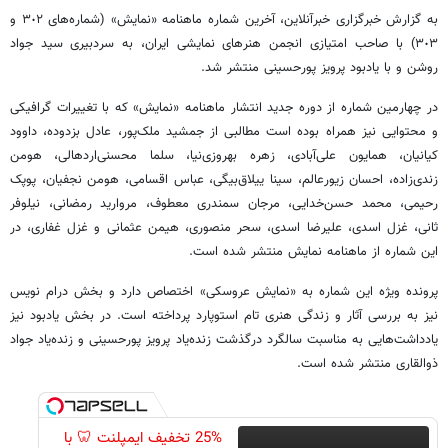
به گزارش خبرگزاری خبرآنلاین، آخرین شماره ماهنامه «نمایش» (شماره‌های ٣٠٢ و
٣٠٣) با صاحب امتیازی انجمن هنرهای نمایشی ایران، به سردبیری سید جواد
روشن و با یادبود پرویز پورحسینی منتشر شد.
در چهارمین شماره از دوره جدید انتشار ماهنامه «نمایش» که با تغییرات گرافیکی
و محتوایی نیز همراه بوده است مطالبی از جمشید ملک‌پور، عادل بزدوده، داوود
کیانیان، همایون علی‌آبادی، زهره بهروزی‌نیا، سلما محسنی‌اردهالی، هومن
زندی‌زاده، احسان زیورعالم، سینا ییلاق‌بیگی، عباس اقسامی، هومن نجفیان، پوپک
رحیمی، محمد حسن‌خدایی، مرجان سمندری معطوف، مروارید رمضانی، نیلوفر
ثانی، غزل اسدی، علیرضا اسدی، سحر منصوری، هیمن عثمانی و غزل غفاری، در
این شماره از ماهنامه نمایش منتشر شده است.
پرونده ویژه این شماره به «نمایش عروسکی» اختصاص دارد و بخش درام نویس
نیز به بررسی آثار و زندگی هنری تام استوپارد پرداخته است. در بخش یادبود نیز
یادداشت‌هایی به مناسبت سالگرد درگذشت زنده‌یاد پرویز پورحسینی و زنده‌یاد جواد
ذوالقاری منتشر شده است.
25% تخفیف ایمپلنت 🦷 با