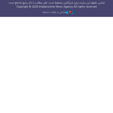
تمامی حقوق این سایت برای خبرآنلاین محفوظ است. نقل مطالب با ذکر منبع بلامانع است.
Copyright © 2025 khabaronline News Agancy, All rights reserved
طراحی و تولید: نستوه