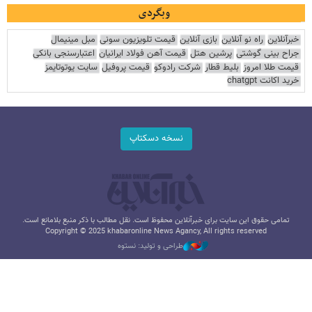
وبگردی
خبرآنلاین
راه نو آنلاین
بازی آنلاین
قیمت تلویزیون سونی
مبل مینیمال
جراح بینی گوشتی
پرشین هتل
قیمت آهن فولاد ایرانیان
اعتبارسنجی بانکی
قیمت طلا امروز
بلیط قطار
شرکت رادوکو
قیمت پروفیل
سایت یوتوتایمز
خرید اکانت chatgpt
نسخه دسکتاپ
تمامی حقوق این سایت برای خبرآنلاین محفوظ است. نقل مطالب با ذکر منبع بلامانع است.
Copyright © 2025 khabaronline News Agancy, All rights reserved
طراحی و تولید: نستوه