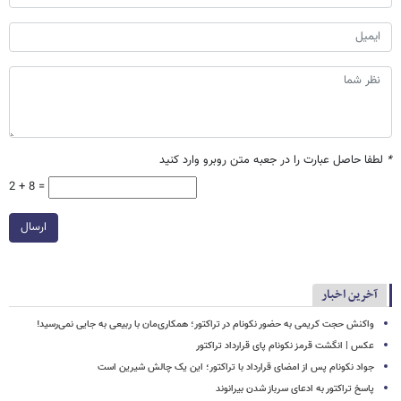
*
لطفا حاصل عبارت را در جعبه متن روبرو وارد کنید
2 + 8 =
ارسال
آخرین اخبار
واکنش حجت کریمی به حضور نکونام در تراکتور؛ همکاری‌مان با ربیعی به جایی نمی‌رسید!
عکس | انگشت قرمز نکونام پای قرارداد تراکتور
جواد نکونام پس از امضای قرارداد با تراکتور؛ این یک چالش شیرین است
پاسخ تراکتور به ادعای سرباز شدن بیرانوند