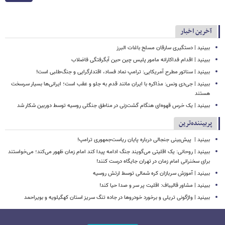
آخرین اخبار
ببینید | دستگیری سارقان مسلح باغات البرز
ببینید | اقدام فداکارانه مامور پلیس چین حین آبگرفتگی فاضلاب
ببینید | سناتور مطرح آمریکایی: ترامپ نماد فساد، اقتدارگرایی و جنگ‌طلبی است!
ببینید | جی‌دی ونس: مذاکره با ایران مانند قدم به جلو و عقب است؛ ایرانی‌ها بسیار سرسخت
هستند
ببینید | یک خرس قهوه‌ای هنگام گشت‌زنی در مناطق جنگلی روسیه توسط دوربین شکار شد
پربیننده‌ترین
ببینید | ‏ پیش‌بینی جنجالی درباره پایان ریاست‌جمهوری ترامپ!
ببینید | روحانی: یک اقلیتی می‌گویند جنگ ادامه پیدا کند امام زمان ظهور می‌کند؛ می‌خواستند
برای سخنرانی امام زمان در تهران جایگاه درست کنند!
ببینید | آموزش سربازان کره شمالی توسط ارتش روسیه
ببینید | مشاور قالیباف: اقلیت پر سر و صدا حیا کند!
ببینید | واژگونی تریلی و برخورد خودروها در جاده تنگ سریز استان کهگیلویه و بویراحمد