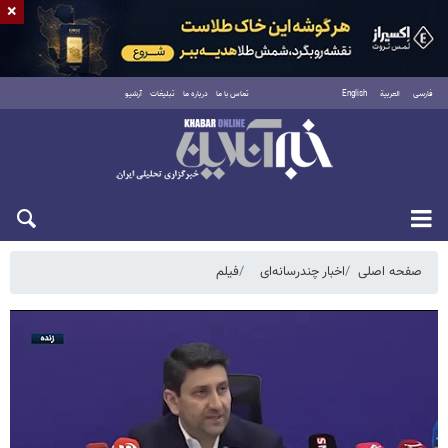
×
فارسی
العربية
English
تماس با ما
درباره ما
تبلیغات
آرشیو
پنجشنبه ۱۵ مرداد ۱۴۰۵
صفحه اصلی
اخبار چندرسانه‌ای
فیلم