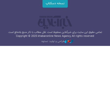
نسخه دسکتاپ
تمامی حقوق این سایت برای خبرآنلاین محفوظ است. نقل مطالب با ذکر منبع بلامانع است.
Copyright © 2025 khabaronline News Agancy, All rights reserved
طراحی و تولید: نستوه