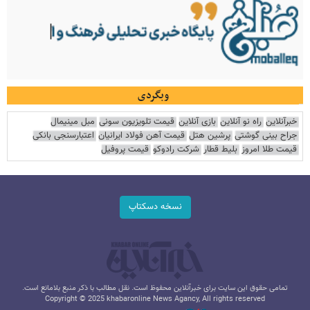
وبگردی
خبرآنلاین
راه نو آنلاین
بازی آنلاین
قیمت تلویزیون سونی
مبل مینیمال
جراح بینی گوشتی
پرشین هتل
قیمت آهن فولاد ایرانیان
اعتبارسنجی بانکی
قیمت طلا امروز
بلیط قطار
شرکت رادوکو
قیمت پروفیل
نسخه دسکتاپ
تمامی حقوق این سایت برای خبرآنلاین محفوظ است. نقل مطالب با ذکر منبع بلامانع است.
Copyright © 2025 khabaronline News Agancy, All rights reserved