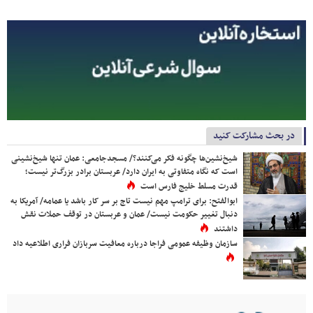
در بحث مشارکت کنید
شیخ‌نشین‌ها چگونه فکر می‌کنند؟/ مسجدجامعی: عمان تنها شیخ‌نشینی
است که نگاه متفاوتی به ایران دارد/ عربستان برادر بزرگ‌تر نیست؛
قدرت مسلط خلیج فارس است
ابوالفتح: برای ترامپ مهم نیست تاج بر سر کار باشد یا عمامه/ آمریکا به
دنبال تغییر حکومت نیست/ عمان و عربستان در توقف حملات نقش
داشتند
سازمان وظیفه عمومی فراجا درباره معافیت سربازان فراری اطلاعیه داد