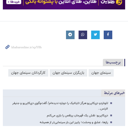
برچسب‌ها
سینمای جهان
بازیگران سینمای جهان
کارگردانان سینمای جهان
خبرهای مرتبط
لئوناردو دی‌کاپریو:هرگز تایتانیک را دوباره ندیده‌ام/ گفت‌وگوی دی‌کاپریو و جنیفر
لارنس…
دی‌کاپریو: نقش یک قهرمان پرنقص را بازی می‌کنم
رازها، عشق و وحشت؛ پاییز این بار سینمایی‌تر از همیشه