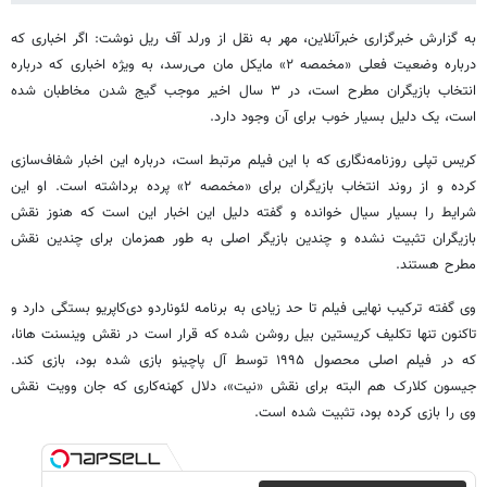
به گزارش خبرگزاری خبرآنلاین، مهر به نقل از ورلد آف ریل نوشت: اگر اخباری که
درباره وضعیت فعلی «مخمصه ۲» مایکل مان می‌رسد، به ویژه اخباری که درباره
انتخاب بازیگران مطرح است، در ۳ سال اخیر موجب گیج شدن مخاطبان شده
است، یک دلیل بسیار خوب برای آن وجود دارد.
کریس تپلی روزنامه‌نگاری که با این فیلم مرتبط است، درباره این اخبار شفاف‌سازی
کرده و از روند انتخاب بازیگران برای «مخمصه ۲» پرده برداشته است. او این
شرایط را بسیار سیال خوانده و گفته دلیل این اخبار این است که هنوز نقش
بازیگران تثبیت نشده و چندین بازیگر اصلی به طور همزمان برای چندین نقش
مطرح هستند.
وی گفته ترکیب نهایی فیلم تا حد زیادی به برنامه لئوناردو دی‌کاپریو بستگی دارد و
تاکنون تنها تکلیف کریستین بیل روشن شده که قرار است در نقش وینسنت هانا،
که در فیلم اصلی محصول ۱۹۹۵ توسط آل پاچینو بازی شده بود، بازی کند.
جیسون کلارک هم البته برای نقش «نیت»، دلال کهنه‌کاری که جان وویت نقش
وی را بازی کرده بود، تثبیت شده است.