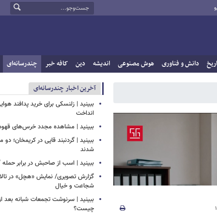
و
ریخ
دانش و فناوری
هوش مصنوعی
اندیشه
دین
کافه خبر
چندرسانه‌ای
آخرین اخبار چندرسانه‌ای
ببینید | زلنسکی برای خرید پدافند هوای
انداخت
ببینید | مشاهده مجدد خرس‌های قهوه‌ا
ببینید | گردنبند قاپی در کریمخان؛ دو 
شدند
ببینید | اسب از صاحبش در برابر حمله 
گزارش تصویری/ نمایش «هچل» در تالار 
شجاعت و خیال
ببینید | سرنوشت تجمعات شبانه بعد از
چیست؟