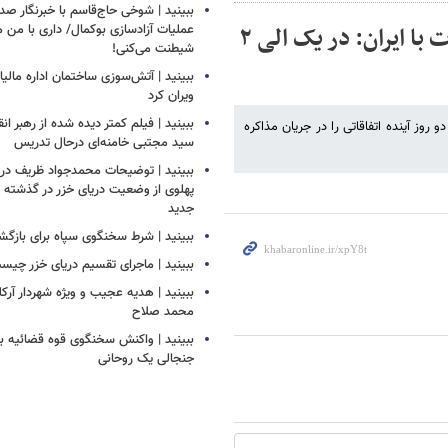
ببینید | شوخی حاج‌قاسم با خبرنگار صد
ببینید | ادعای تازه ترامپ درباره روند مذاکرات با ایران: در یک الی ۲
عملیات آزادسازی بوکمال/ داری با من م
شیطنت می‌کنی!
ببینید | آتش‌سوزی ساختمان اداره مالیا
ویران کرد
ببینید | فیلم کمتر دیده شده از رهبر انق
روز آینده اتفاقاتی را در جریان مذاکره
سید مجتبی خامنه‌ای درحال تدریس
ببینید | توضیحات محمدجواد ظریف درب
پهلوی از وضعیت دریای خزر در گذشته و
جدید
ببینید | شرط سخنگوی سپاه برای بازگش
ببینید | ماجرای تقسیم دریای خزر چیس
ببینید | هدیه عجیب و ویژه شهردار آرکل
محمد صلاح
ببینید | واکنش سخنگوی قوه قضائیه به
جنجالی یک روحانی