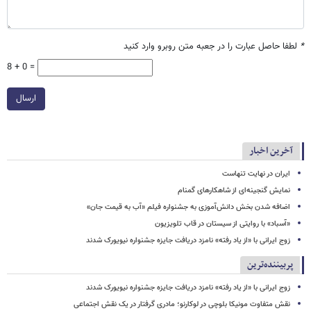
*
لطفا حاصل عبارت را در جعبه متن روبرو وارد کنید
8 + 0 =
ارسال
آخرین اخبار
ایران در نهایت تنهاست
نمایش گنجینه‌ای از شاهکارهای گمنام
اضافه شدن بخش دانش‌آموزی به جشنواره فیلم «آب به قیمت جان»
«آسباد» با روایتی از سیستان در قاب تلویزیون
زوج ایرانی با «از یاد رفته» نامزد دریافت جایزه جشنواره نیویورک شدند
پربیننده‌ترین
زوج ایرانی با «از یاد رفته» نامزد دریافت جایزه جشنواره نیویورک شدند
نقش متفاوت مونیکا بلوچی در لوکارنو؛ مادری گرفتار در یک نقش اجتماعی