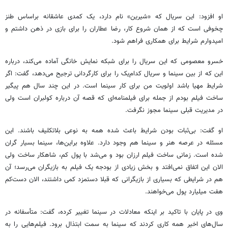
او افزود: این سریال که «شیرین» نام دارد، یک کمدی عاشقانه براساس طنز
چخوفی است که از همان شروع کار، رضا عطاران را برای بازی در ذهن داشتم و
امیدوارم شرایط برای همکاری فراهم شود.
خسرو معصومی که این سریال را برای شبکه نمایش خانگی آماده می‌کند، درباره
این که از بین سینما و سریال کدام‌یک را برای کارگردانی ترجیح می‌دهد، گفت: اگر
شرایط مهیا باشد اولویت من برای کار سینما است. در این چند سال هم پیگیر
ساخت فیلم بودم از جمله برای فیلمنامه‌ای که قصه آن درباره کولبران است ولی
در مدیریت قبلی سینما مجوز نگرفت.
او گفت:‌ بی‌ثبات بودن شرایط باعث شده همه به نوعی بلاتکلیف باشند. این
مسئله در عرصه هنر و سینما هم وجود دارد. علاوه براین‌ها، سینما بسیار گران
شده است. زمانی ساخت فیلم ارزان بود و می‌شد با پول کم، شاهکار ساخت ولی
الان این اتفاق نمی‌افتد و بخش زیادی از بودجه یک فیلم به بازیگران می‌رسد؛ آن
هم در شرایطی که بسیاری از بازیگرانی که قبلا دستمزد کمی داشتند، الان دست‌کم
هفت میلیارد پول می‌خواهند.
وی در پایان با تاکید بر اینکه معادلات در سینما تغییر کرده، گفت: متأسفانه در
سال‌های اخیر همه کاری کردند که سینما به سمت ابتذال برود. فیلم‌هایی را به