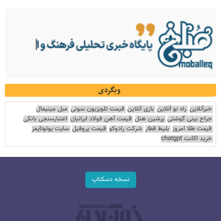
وبگردی
خبرآنلاین
راه نو آنلاین
بازی آنلاین
قیمت تلویزیون سونی
مبل مینیمال
جراح بینی گوشتی
پرشین هتل
قیمت آهن فولاد ایرانیان
اعتبارسنجی بانکی
قیمت طلا امروز
بلیط قطار
شرکت رادوکو
قیمت پروفیل
سایت یوتوتایمز
خرید اکانت chatgpt
نسخه دسکتاپ