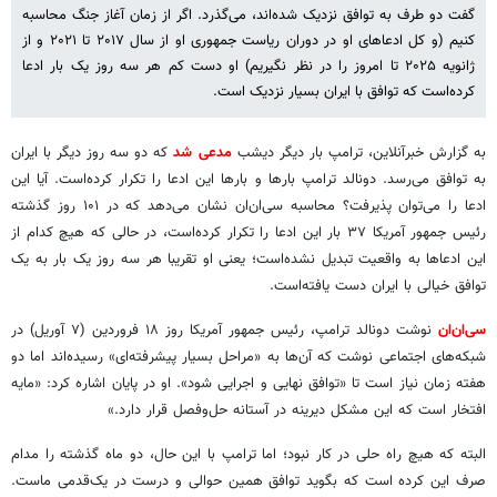
گفت دو طرف به توافق نزدیک شده‌اند، می‌گذرد. اگر از زمان آغاز جنگ محاسبه
کنیم (و کل ادعاهای او در دوران ریاست جمهوری او از سال ۲۰۱۷ تا ۲۰۲۱ و از
ژانویه ۲۰۲۵ تا امروز را در نظر نگیریم) او دست کم هر سه روز یک بار ادعا
کرده‌است که توافق با ایران بسیار نزدیک است.
به گزارش خبرآنلاین، ترامپ بار دیگر دیشب
مدعی شد
که دو سه روز دیگر با ایران
به توافق می‌رسد. دونالد ترامپ بارها و بارها این ادعا را تکرار کرده‌است. آیا این
ادعا را می‌توان پذیرفت؟ محاسبه سی‌ان‌ان نشان می‌دهد که در ۱۰۱ روز گذشته
رئیس جمهور آمریکا ۳۷ بار این ادعا را تکرار کرده‌است، در حالی که هیچ کدام از
این ادعاها به واقعیت تبدیل نشده‌است؛ یعنی او تقریبا هر سه روز یک بار به یک
توافق خیالی با ایران دست یافته‌است.
سی‌ان‌ان
نوشت دونالد ترامپ، رئیس جمهور آمریکا روز ۱۸ فروردین (۷ آوریل) در
شبکه‌های اجتماعی نوشت که آن‌ها به «مراحل بسیار پیشرفته‌ای» رسیده‌اند اما دو
هفته زمان نیاز است تا «توافق نهایی و اجرایی شود». او در پایان اشاره کرد: «مایه
افتخار است که این مشکل دیرینه در آستانه حل‌وفصل قرار دارد.»
البته که هیچ راه حلی در کار نبود؛ اما ترامپ با این حال، دو ماه گذشته را مدام
صرف این کرده است که بگوید توافق همین حوالی و درست در یک‌قدمی ماست.