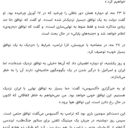
خواهیم کرد.»
تا ۲۳ مه، او دوباره همان دور باطلی را چرخید که در ۱۷ آوریل چرخیده بود. او
گفت دولت به یک توافق «بسیار نزدیک‌تر شده است». او گفت که توافق «تا حد
زیادی مذاکره شده و فقط منوط به نهایی‌سازی است». و گفت که توافق «به‌زودی»
اعلام خواهد شد و «جنبه‌های پایانی» در حال بحث است.
در ۲۸ مه، در مصاحبه با عروسش، لارا ترامپ، شرایط را «نزدیک به یک توافق
بسیار خوب» توصیف کرد.
و روز یکشنبه، او دوباره اطمینان داد که آن‌ها «خیلی به توافق نزدیک شده‌اند»، اما
ایران و اسرائیل با درگیر شدن در یک بگوومگوی حاشیه‌ای، دارند آن را به خطر
می‌اندازند.
او به خبرگزاری «آکسیوس» گفت: «ما بسیار به توافق نهایی با ایران نزدیک
هستیم. این توافق خوبی خواهد بود. من نمی‌خواهم به خاطر اتفاقاتی که اکنون
در حال رخ دادن است، این توافق هوا برود.»
این دست‌کم سومین باری بود که ترامپ به آکسیوس می‌گفت توافق حتمی است.
سپس روز دوشنبه، در جریان یک میتینگ تلفنی برای سناتور جنگ‌طلب، لیندسی
گراهام از کارولینای جنوبی، ترامپ باز هم پیش‌بینی کرد که ظرف دو هفته آینده