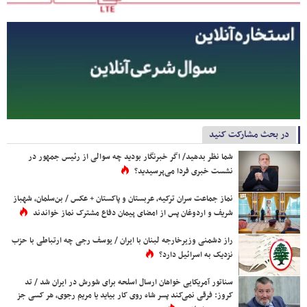
در بحث مشارکت کنید
شما نظر بدهید/ اگر خبرنگار بودید چه سوالی از رئیس جمهور در
نشست خبری فردا می‌پرسیدید؟
نماز جماعت سران ترکیه، عربستان و پاکستان + عکس / بن‌سلمان، شهباز
شریف و اردوغان پس از امضای پیمان دفاع مشترک نماز خواندند
راز دشمنی وزیرخارجه لبنان با ایران / یوسف رجی چه ارتباطی با حزب
نزدیک به اسرائیل دارد؟
سناتور آمریکایی خواهان ارسال اسلحه برای شورش در ایران شد / تد
کروز: فرقی نمی‌کند پسر شاه روی کار بیاید یا مریم رجوی، هر کسی جز