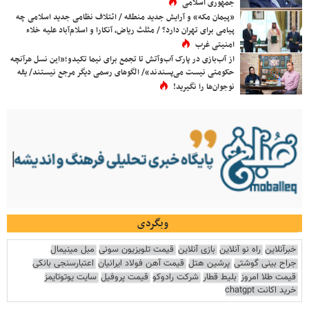
جمهوری اسلامی
«پیمان مکه» و آرایش جدید منطقه / ائتلاف نظامی جدید اسلامی چه
پیامی برای تهران دارد؟ / مثلث ریاض، آنکارا و اسلام‌آباد علیه خلاء
امنیتی غرب
از آب‌بازی در پارک آب‌وآتش تا تجمع برای نیما تکیدو؛«این نسل هرآنچه
حکومتی نیست می‌پسندند»/ الگوهای رسمی دیگر مرجع نیستند/ یقه
نوجوان‌ها را نگیرید!
وبگردی
خبرآنلاین
راه نو آنلاین
بازی آنلاین
قیمت تلویزیون سونی
مبل مینیمال
جراح بینی گوشتی
پرشین هتل
قیمت آهن فولاد ایرانیان
اعتبارسنجی بانکی
قیمت طلا امروز
بلیط قطار
شرکت رادوکو
قیمت پروفیل
سایت یوتوتایمز
خرید اکانت chatgpt