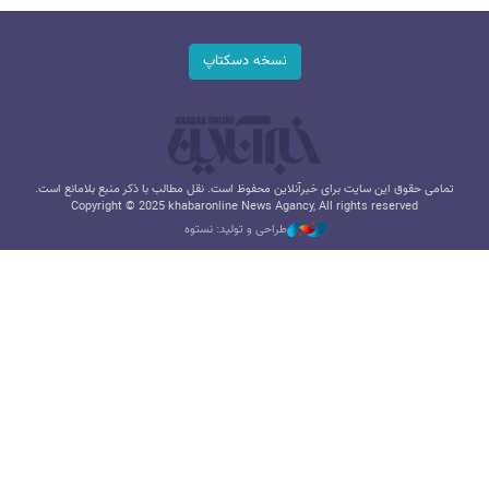
نسخه دسکتاپ
تمامی حقوق این سایت برای خبرآنلاین محفوظ است. نقل مطالب با ذکر منبع بلامانع است.
Copyright © 2025 khabaronline News Agancy, All rights reserved
طراحی و تولید: نستوه