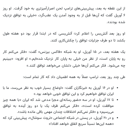
از این نقطه به بعد، پیش‌بینی‌های ترامپ لحن اصرارآمیزتری به خود گرفت. او روز
۶ آوریل گفت که آن‌ها قبل از به وجود آمدن یک عقب‌گرد، «خیلی به توافق نزدیک
شده بودند».
او روز بعد آتش‌بس را اعلام کرد؛ آتش‌بسی که در ابتدا قرار بود دو هفته طول
بکشد تا دو طرف جزئیات توافق را چکش‌کاری کنند.
یک هفته بعد، در ۱۵ آوریل، او به شبکه «فاکس بیزنس» گفت: «فکر می‌کنم کار
رو به پایان است، از نظر من خیلی به پایان کار نزدیک شده‌ایم.» او افزود: «ببینیم
چه می‌شود. فکر می‌کنم آن‌ها خیلی دلشان می‌خواهد توافق کنند.»
طی چند روز بعد، ترامپ عملاً به همه اطمینان داد که کار تمام است:
او در ۱۶ آوریل به خبرنگاران گفت: «اوضاع بسیار خوب به نظر می‌رسد، ما با
ایران توافق خواهیم کرد و این توافق خوبی خواهد بود.»
تا ۱۷ آوریل، او در سه حضور رسانه‌ای مجزا مدعی شد که ایران «با همه چیز
موافقت کرده است»، «فکر می‌کنم ظرف یک یا دو روز آینده به توافق
می‌رسیم» و «فکر نمی‌کنم اختلافات چندان مهمی باقی مانده باشد».
و در ۲۰ آوریل، در پستی در شبکه اجتماعی «تروث سوشال»، پیش‌بینی کرد که
«همه این‌ها نسبتاً سریع اتفاق خواهد افتاد!»