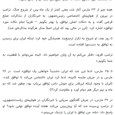
همه چیز از ۲۳ مارس آغاز شد، یعنی کمتر از یک ماه پس از شروع جنگ. ترامپ
در بیرون از هواپیمای اختصاصی رئیس‌جمهور، به خبرنگاران از مذاکرات صلح
فرضی گفت و به «نکات اصلی توافق، یا بهتر بگویم — تقریباً تمام نکات مورد
توافق» اشاره کرد. (این در حالی بود که ایران اصلاً منکر هرگونه مذاکره‌ای شد).
تا روز بعد، او شروع به تکرار ترجیع‌بند همیشگی خود کرد: اینکه ایران برای رسیدن
به توافق به دست‌وپا افتاده است.
ترامپ افزود: «فکر می‌کنم به آن پایان خواهیم داد. البته نمی‌توانم با قطعیت به
شما بگویم.»
تا ۲۵ مارس، ادعا این شد که ایران «شدیداً خواهان یک توافق» است. در ۲۶
مارس و در جریان جلسه کابینه، ادعا کرد ایران «التماس می‌کند تا توافق کند».
(ایران با وجود اینکه این‌قدر برای جوش دادن توافق بی‌تاب بود، چطور شد که دو
ماه و نیم دیگر هم دوام آورد و مقاومت کرد؟!)
در ۲۹ مارس، در جریان گفتگوی سرپایی با خبرنگاران در هواپیمای ریاست‌جمهوری،
از ترامپ پرسیده شد که آیا پیش‌بینی می‌کند هفته آینده توافق نهایی شود؟ او
پاسخ داد: «بله، من توافق با ایران را نزدیک می‌بینم.»