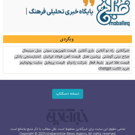
وبگردی
خبرآنلاین
راه نو آنلاین
بازی آنلاین
قیمت تلویزیون سونی
مبل مینیمال
جراح بینی گوشتی
پرشین هتل
قیمت آهن فولاد ایرانیان
اعتبارسنجی بانکی
قیمت طلا امروز
بلیط قطار
شرکت رادوکو
قیمت پروفیل
سایت یوتوتایمز
خرید اکانت chatgpt
نسخه دسکتاپ
تمامی حقوق این سایت برای خبرآنلاین محفوظ است. نقل مطالب با ذکر منبع بلامانع است.
Copyright © 2025 khabaronline News Agancy, All rights reserved