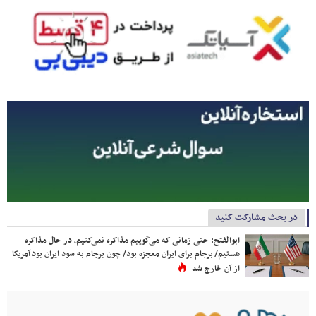
در بحث مشارکت کنید
ابوالفتح: حتی زمانی که می‌گوییم مذاکره نمی‌کنیم، در حال مذاکره
هستیم/ برجام برای ایران معجزه بود/ چون برجام به سود ایران بود آمریکا
از آن خارج شد