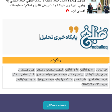
«پیمان مکه» و آرایش جدید منطقه / ائتلاف نظامی جدید اسلامی چه
پیامی برای تهران دارد؟ / مثلث ریاض، آنکارا و اسلام‌آباد علیه خلاء
امنیتی غرب
وبگردی
خبرآنلاین
راه نو آنلاین
بازی آنلاین
قیمت تلویزیون سونی
مبل مینیمال
جراح بینی گوشتی
پرشین هتل
قیمت آهن فولاد ایرانیان
اعتبارسنجی بانکی
قیمت طلا امروز
بلیط قطار
شرکت رادوکو
قیمت پروفیل
سایت یوتوتایمز
خرید اکانت chatgpt
نسخه دسکتاپ