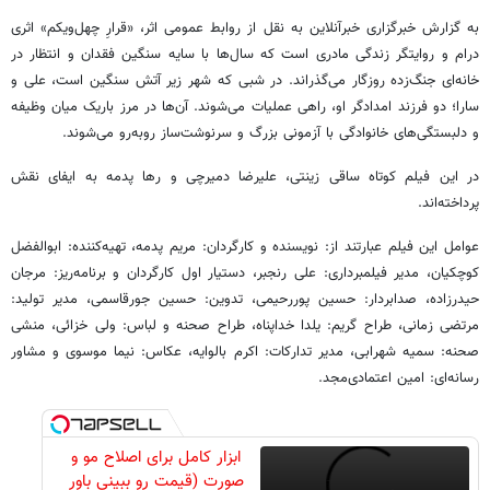
به گزارش خبرگزاری خبرآنلاین به نقل از روابط عمومی اثر، «قرارِ چهل‌ویکم» اثری
درام و روایتگر زندگی مادری است که سال‌ها با سایه سنگین فقدان و انتظار در
خانه‌ای جنگ‌زده روزگار می‌گذراند. در شبی که شهر زیر آتش سنگین است، علی و
سارا؛ دو فرزند امدادگر او، راهی عملیات می‌شوند. آن‌ها در مرز باریک میان وظیفه
و دلبستگی‌های خانوادگی با آزمونی بزرگ و سرنوشت‌ساز روبه‌رو می‌شوند.
در این فیلم کوتاه ساقی زینتی، علیرضا دمیرچی و رها پدمه به ایفای نقش
پرداخته‌اند.
عوامل این فیلم عبارتند از: نویسنده و کارگردان: مریم پدمه، تهیه‌کننده: ابوالفضل
کوچکیان، مدیر فیلمبرداری: علی رنجبر، دستیار اول کارگردان و برنامه‌ریز: مرجان
حیدرزاده، صدابردار: حسین پوررحیمی، تدوین: حسین جورقاسمی، مدیر تولید:
مرتضی زمانی، طراح گریم: یلدا خداپناه، طراح صحنه و لباس: ولی خزائی، منشی
صحنه: سمیه شهرابی، مدیر تدارکات: اکرم بالوایه، عکاس: نیما موسوی و مشاور
رسانه‌ای: امین اعتمادی‌مجد.
ابزار کامل برای اصلاح مو و
صورت (قیمت رو ببینی باور