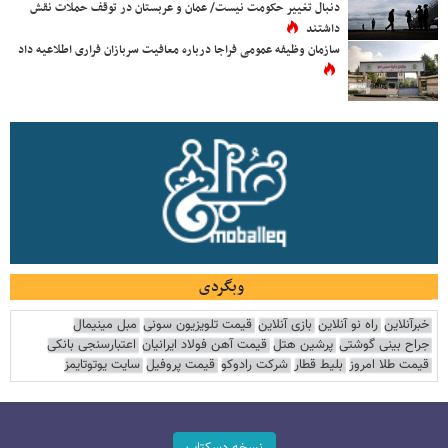
دنبال تغییر حکومت نیست/ عمان و عربستان در توقف حملات نقش
داشتند
سازمان وظیفه عمومی فراجا درباره معافیت سربازان فراری اطلاعیه داد
وبگردی
خبرآنلاین
راه نو آنلاین
بازی آنلاین
قیمت تلویزیون سونی
مبل مینیمال
جراح بینی گوشتی
پرشین هتل
قیمت آهن فولاد ایرانیان
اعتبارسنجی بانکی
قیمت طلا امروز
بلیط قطار
شرکت رادوکو
قیمت پروفیل
سایت یوتوتایمز
نسخه دسکتاپ