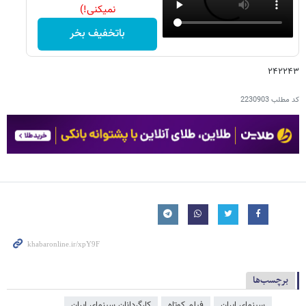
نمیکنی!)
باتخفیف بخر
۲۴۲۲۴۳
کد مطلب
2230903
برچسب‌ها
سینمای ایران
فیلم کوتاه
کارگردانان سینمای ایران