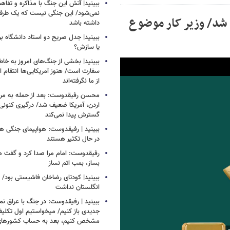
ببینید| آتش این جنگ با مذاکره و تفا
نمی‌شود/ این جنگی نیست که یک طرف 
 شد/ وزیر کار موضوع
داشته باشد
ببینید| جدل صریح دو استاد دانشگاه ب
یا سازش؟
ببینید| بخشی از جنگ‌های امروز به خا
سفارت است/ هنوز آمریکایی‌ها انتقام 
از ما نگرفته‌اند
محسن رفیقدوست: بعد از حمله به مراکز
اردن، آمریکا ضعیف شد/ درگیری کنونی ب
گسترش پیدا نمی‌کند
ببینید | رفیقدوست: هواپیمای جنگی هم
در حال تکثیر هستند
رفیقدوست: امام مرا صدا کرد و گفت 
بساز، بمب اتم نساز
ببینید| کودتای رضاخان فاشیستی بود/ 
انگلستان نداشت
ببینید | رفیقدوست: در جنگ با عراق ن
جدیدی باز کنیم/ میخواستیم اول تکلیف
مشخص کنیم، بعد به حساب کشورهای