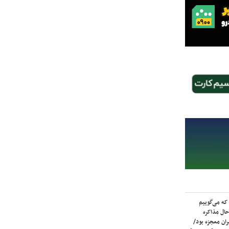
که می‌گوییم
حال مذاکره
ران معجزه بود/