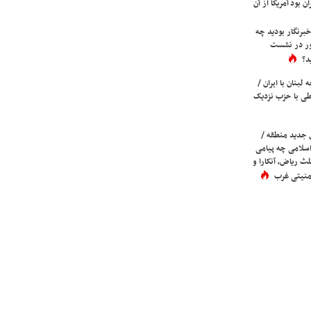
ن بود آمریکا از آن
برنگار بودید چه
ور در نشست
د؟
لبنان با ایران /
ی با حزب نزدیک
 جدید منطقه /
اسلامی چه پیامی
لث ریاض، آنکارا و
 امنیتی غرب