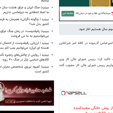
برسیم
ببینید| جنگ ایران و عراق هشت سال 
ما اصلا اعتقادی به دیپلماسی نداریم
Play
ببینید | چگونه «گرانی» همزمان به فرص
کشور بدل شد؟
سوم سال هستیم اغاز شود.
ببینید| رفیقدوست: در زمان جنگ عراق
می‌خواستیم به ما می فروخت
یرعباس آذرم‌وند در کافه خبر خبرانلاین
ببینید | ارزیابی رفیقدوست از احتمال ت
هسته ای ایران: می‌توانیم بمب اتم بساز
ببینید | روایتی از چالش‌های زنجیره تأم
 تاکید کرد: رییس شورای عالی کار وزیر
کالاهای اساسی بازار در جنگ ۴۰ روزه
دواریم رییس شورای عالی کار مصوب گنند
ببینید| کمبود نیروی متخصص بحران ام
کشور است
 از روش خانگی سفیدکننده