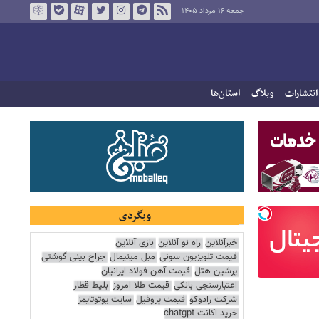
جمعه ۱۶ مرداد ۱۴۰۵
انتشارات
وبلاگ
استان‌ها
وبگردی
خبرآنلاین
راه نو آنلاین
بازی آنلاین
قیمت تلویزیون سونی
مبل مینیمال
جراح بینی گوشتی
پرشین هتل
قیمت آهن فولاد ایرانیان
اعتبارسنجی بانکی
قیمت طلا امروز
بلیط قطار
شرکت رادوکو
قیمت پروفیل
سایت یوتوتایمز
خرید اکانت chatgpt