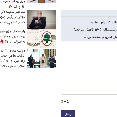
چون برجام به سود ایرا
خارج شد
شما نظر بدهید/ اگر خ
سوالی از رئیس جمه
لی کار برای دستمزد
خبری فردا می‌پرسیدی
اهش می‌یابد؟
راز دشمنی وزیرخارجه 
یوسف رجی چه ارتباط
مان اداری و استخدامی:…
به اسرائیل دارد؟
«پیمان مکه» و آرایش
ائتلاف نظامی جدید 
برای تهران دارد؟ / مث
اسلام‌آباد علیه خلاء
3 + 2 =
ارسال