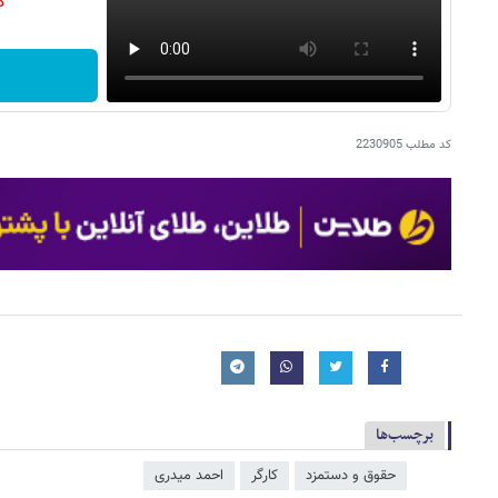
دن
کد مطلب
2230905
برچسب‌ها
حقوق و دستمزد
کارگر
احمد میدری