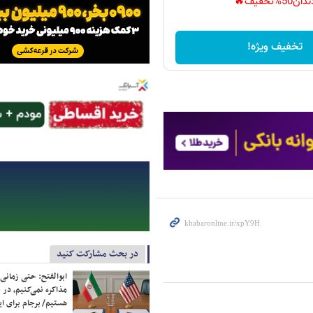
دان50%تخفیف🔥
تخفیف ویژه!
در بحث مشارکت کنید
ابوالفتح: حتی زمانی 
مذاکره نمی‌کنیم، در 
هستیم/ برجام برای ای