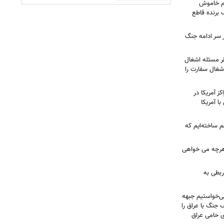
هم خاموش
برنده قاطع
ر سر ادامه جنگ
طر مسئله اشغال
اشغال سفارت را
 آمریکا در
ا آمریکا
 ساخته‌ایم که
هرچه می خواهی
ربطی به
می‌خواستیم جبهه
 جنگ با عراق را
 حامی عراق