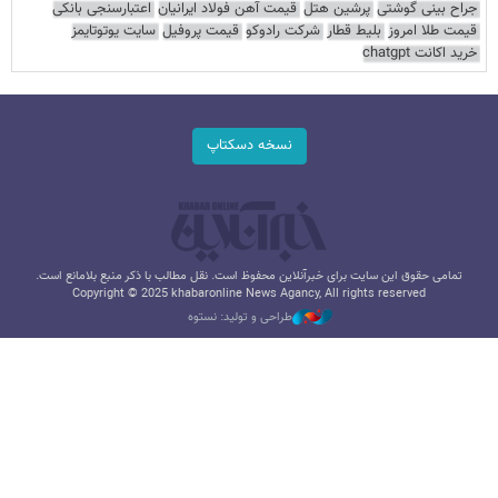
جراح بینی گوشتی
پرشین هتل
قیمت آهن فولاد ایرانیان
اعتبارسنجی بانکی
قیمت طلا امروز
بلیط قطار
شرکت رادوکو
قیمت پروفیل
سایت یوتوتایمز
خرید اکانت chatgpt
نسخه دسکتاپ
تمامی حقوق این سایت برای خبرآنلاین محفوظ است. نقل مطالب با ذکر منبع بلامانع است.
Copyright © 2025 khabaronline News Agancy, All rights reserved
طراحی و تولید: نستوه