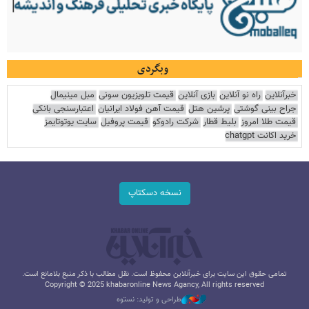
وبگردی
خبرآنلاین
راه نو آنلاین
بازی آنلاین
قیمت تلویزیون سونی
مبل مینیمال
جراح بینی گوشتی
پرشین هتل
قیمت آهن فولاد ایرانیان
اعتبارسنجی بانکی
قیمت طلا امروز
بلیط قطار
شرکت رادوکو
قیمت پروفیل
سایت یوتوتایمز
خرید اکانت chatgpt
نسخه دسکتاپ
تمامی حقوق این سایت برای خبرآنلاین محفوظ است. نقل مطالب با ذکر منبع بلامانع است.
Copyright © 2025 khabaronline News Agancy, All rights reserved
طراحی و تولید: نستوه