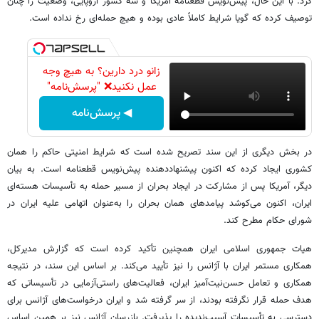
کرد. با این حال، پیش‌نویس قطعنامه آمریکا و سه کشور اروپایی، وضعیت را چنان
توصیف کرده که گویا شرایط کاملاً عادی بوده و هیچ حمله‌ای رخ نداده است.
زانو درد دارین؟ به هیچ وجه
عمل نکنید❌ "پرسش‌نامه"
◀ پرسش‌نامه
در بخش دیگری از این سند تصریح شده است که شرایط امنیتی حاکم را همان
کشوری ایجاد کرده که اکنون پیشنهاددهنده پیش‌نویس قطعنامه است. به بیان
دیگر، آمریکا پس از مشارکت در ایجاد بحران از مسیر حمله به تأسیسات هسته‌ای
ایران، اکنون می‌کوشد پیامدهای همان بحران را به‌عنوان اتهامی علیه ایران در
شورای حکام مطرح کند.
هیات جمهوری اسلامی ایران همچنین تأکید کرده است که گزارش مدیرکل،
همکاری مستمر ایران با آژانس را نیز تأیید می‌کند. بر اساس این سند، در نتیجه
همکاری و تعامل حسن‌نیت‌آمیز ایران، فعالیت‌های راستی‌آزمایی در تأسیساتی که
هدف حمله قرار نگرفته بودند، از سر گرفته شد و ایران درخواست‌های آژانس برای
دسترسی به تأسیسات آسیب‌ندیده را پذیرفت. بازرسان آژانس نیز بر همین اساس