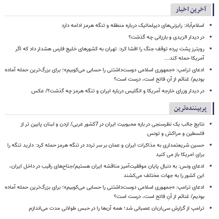
آخرین اخبار
اسلام‌آباد: رایزنی‌های دیپلماتیک درباره منطقه و تنگه هرمز ادامه دارد
در دیدار الزیدی و بارزانی چه گذشت؟
رویترز پشت پرده توقف جنگ را افشا کرد: تهران به کشورهای خلیج فارس هشدار داد که اگر
آمریکا حمله کند....
ادعای ترامپ: «جمهوری اسلامی دوست‌داشتنی را حسابی می‌کوبیم»؛ برای بزرگ‌ترین حمله آماده
بودیم/ غنائم از آنِ فاتح است، درست است؟
در دیدار وزرای خارجه آمریکا و انگلیس درباره ایران و تنگه هرمز چه گذشت؟/ عکس
پربیننده‌ترین
نتایج جالب یک نظرسنجی در باره محبوبیت ایران در 7کشور عربی/ اردن و لبنان پایین تر از
فلسطین و مراکش و تونس
حسین شریعتمداری به مذاکرات ایران و عمان بر سر تردد در تنگه هرمز حمله کرد: دارید تنگه را
برای امریکا باز می کنید
ادعای ونس: به دنبال پایان موفقیت‌آمیز مناقشه ایران هستیم/جناح‌های رقیب در داخل ایران،
این کشور را به جهات مختلف می‌کشند
ادعای ترامپ: «جمهوری اسلامی دوست‌داشتنی را حسابی می‌کوبیم»؛ برای بزرگ‌ترین حمله آماده
بودیم/ غنائم از آنِ فاتح است، درست است؟
ترامپ از گزارش سی‌ان‌ان عصبانی شد؛ همه آن‌ها را در حبس طولانی مدت می‌اندازم