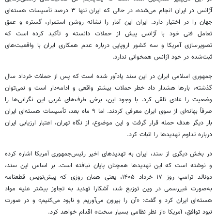
آژانس در ایران انجام می‌شده، در حالی که ایران تنها ۳ درصد تأسیسات هسته‌ای
جهان را در اختیار دارد. ایران این آمار را نشانه روشن استمرار، گستره و عمق
تعامل فنی خود با آژانس پیش از حملات دانسته و تأکید کرده است که
تصویرسازی آمریکا و سه کشور اروپایی درباره عدم همکاری ایران با واقعیت‌های
ثبت‌شده در خود آژانس همخوانی ندارد.
جمهوری اسلامی ایران در این سند یادآور شده است که پس از حملات خرداد سال
گذشته، بارها هشدار داد خطر حملات بیشتر واقعی و ادامه‌دار است و نمی‌توان
وضعیت را عادی تلقی کرد. با وجود این، برخی طرف‌های غربی این نگرانی‌ها را
صرفاً بهانه‌ای از سوی ایران معرفی کردند. اما ۹ ماه بعد، تأسیسات هسته‌ای ایران
بار دیگر هدف حمله قرار گرفت و این موضوع، از نگاه تهران، اعتبار ارزیابی ایران
درباره تداوم تهدیدها را اثبات کرد.
در بخش دیگری از سند، ایران به تهدیدهای اخیر رئیس‌جمهوری آمریکا اشاره کرده
و نوشته است که این تهدیدها همچنان پایان نیافته است. بر اساس این سند،
دونالد ترامپ روز ۱۷ خرداد ۱۴۰۵، یعنی همان روزی که پیش‌نویس قطعنامه
به‌صورت غیررسمی در وین توزیع شد، آشکارا تهدید به تجاوز بیشتر علیه مواد
هسته‌ای ایران کرد و گفت: «آن را بیرون می‌آوریم و نابود می‌کنیم» و در صورت
نبود توافق، آمریکا «از نظر نظامی بسیار سخت» اقدام خواهد کرد.