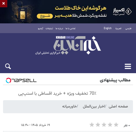
×
فارسی
العربية
English
تماس با ما
درباره ما
تبلیغات
آرشیو
پنجشنبه ۱۵ مرداد ۱۴۰۵
مطالب پیشنهادی
70٪ تخفیف ویژه + خرید اقساطی با اسنپ‌پی
صفحه اصلی
اخبار بین‌الملل
خاورمیانه
۱۹ خرداد ۱۴۰۵ - ۱۵:۴۰
۰ نفر