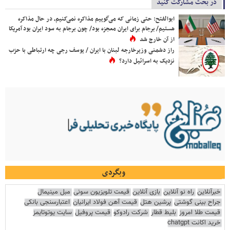
در بحث مشارکت کنید
ابوالفتح: حتی زمانی که می‌گوییم مذاکره نمی‌کنیم، در حال مذاکره
هستیم/ برجام برای ایران معجزه بود/ چون برجام به سود ایران بود آمریکا
از آن خارج شد
راز دشمنی وزیرخارجه لبنان با ایران / یوسف رجی چه ارتباطی با حزب
نزدیک به اسرائیل دارد؟
وبگردی
خبرآنلاین
راه نو آنلاین
بازی آنلاین
قیمت تلویزیون سونی
مبل مینیمال
جراح بینی گوشتی
پرشین هتل
قیمت آهن فولاد ایرانیان
اعتبارسنجی بانکی
قیمت طلا امروز
بلیط قطار
شرکت رادوکو
قیمت پروفیل
سایت یوتوتایمز
خرید اکانت chatgpt