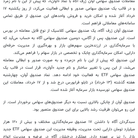
معاملات صندوق سهامی آوان ژرف آگاه با نماد «آوان»، که پیش از این با نام زمرد
و در قالب یک صندوق سهامی صدور و ابطالی فعالیت می‌کرد، از روز یکشنبه ۱۷
خرداد آغاز شده و امکان خرید و فروش واحدهای این صندوق از طریق تمامی
سامانه‌های معاملاتی فراهم است.
صندوق آوان ژرف آگاه، یک صندوق سهامی کلاسیک از نوع قابل معامله در بورس
است. این صندوق، پس از آگاس، دومین صندوق سهامی آگاه به حساب می‌آید که
با سرمایه‌گذاری در ارزنده‌ترین سهم‌های بازار و بهره‌گیری از مدیریت حرفه‌ای
دارایی، امکان سرمایه‌گذاری چابک و تخصصی در بازار سهام را فراهم می‌کند.
این صندوق که پیش از این با نام «زمرد» و به صورت صدور و ابطالی معامله
می‌شد، از این پس با تغییر ساختار و نام جدید «آوان»، قرار است در قالب یک
صندوق سهامی ETF به فعالیت خود ادامه دهد. نماد صندوق آوان، چهارشنبه
هفته گذشته (۱۳ خرداد) در تابلو فرابورس درج شد و از ۱۷ خرداد، معاملات این
صندوق سهامی نورسیده بازار سرمایه آغاز شده است.
صندوق آوان از چابکی بالاتری نسبت به دیگر صندوق‌های سهامی برخوردار است. از
این رو می‌توان ظرفیت رشد بالایی برای این صندوق متصور بود.
سبدگردان آگاه با داشتن ۱۷ صندوق سرمایه‌گذاری مختلف و بیش از ۱۲۰ هزار
میلیارد تومان دارایی تحت مدیریت، وظیفه مدیریت این صندوق سهامی ETF جدید
بازار را نیز بر عهده دارد. عملکرد درخشان آگاه در عرضه و مدیریت انواع