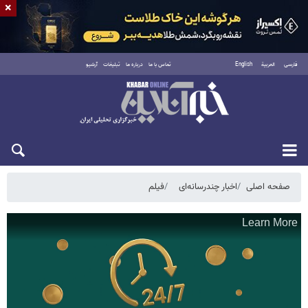
×
فارسی
العربية
English
تماس با ما
درباره ما
تبلیغات
آرشیو
پنجشنبه ۱۵ مرداد ۱۴۰۵
صفحه اصلی
اخبار چندرسانه‌ای
فیلم