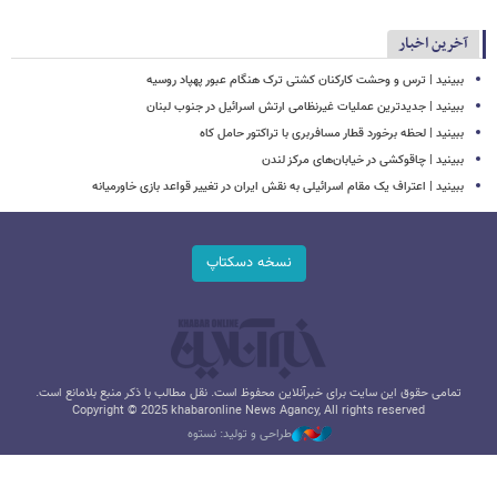
آخرین اخبار
ببینید | ترس و وحشت کارکنان کشتی ترک هنگام عبور پهپاد روسیه
ببینید | جدیدترین عملیات غیرنظامی ارتش اسرائیل در جنوب لبنان
ببینید | لحظه برخورد قطار مسافربری با تراکتور حامل کاه
ببینید | چاقوکشی در خیابان‌های مرکز لندن
ببینید | اعتراف یک مقام اسرائیلی به نقش ایران در تغییر قواعد بازی خاورمیانه
نسخه دسکتاپ
تمامی حقوق این سایت برای خبرآنلاین محفوظ است. نقل مطالب با ذکر منبع بلامانع است.
Copyright © 2025 khabaronline News Agancy, All rights reserved
طراحی و تولید: نستوه