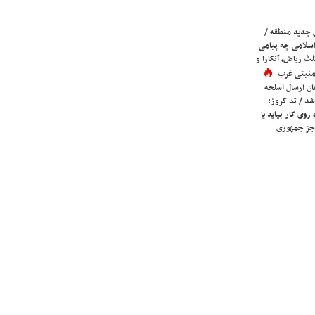
 جدید منطقه /
اسلامی چه پیامی
لث ریاض، آنکارا و
 امنیتی غرب
ان ارسال اسلحه
شد / تد کروز:
روی کار بیاید یا
جز جمهوری