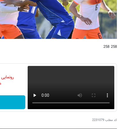
258 258
رونمایی
دن
کد مطلب
2231079