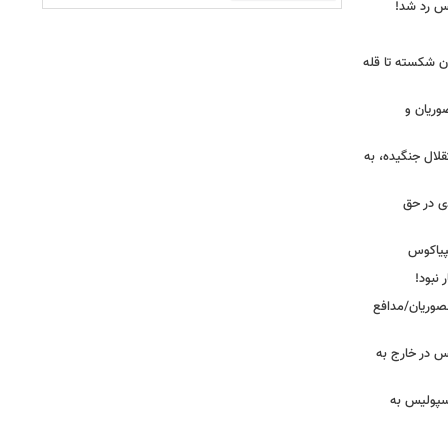
یس رد شد!
ان شکسته تا قله
وریان و
قلال جنگیده، به
دی در حق
پیاکوس
 نبود!
نصوریان/مدافع
س در خارج به
رسپولیس به