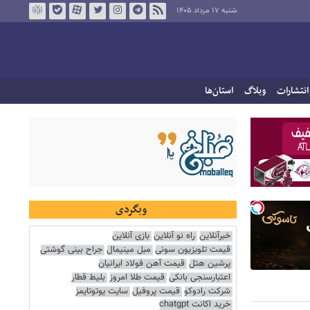
شنبه ۱۷ مرداد ۱۴۰۵
انتشارات
وبلاگ
استان‌ها
وبگردی
خبرآنلاین
راه نو آنلاین
بازی آنلاین
قیمت تلویزیون سونی
مبل مینیمال
جراح بینی گوشتی
پرشین هتل
قیمت آهن فولاد ایرانیان
اعتبارسنجی بانکی
قیمت طلا امروز
بلیط قطار
شرکت رادوکو
قیمت پروفیل
سایت یوتوتایمز
خرید اکانت chatgpt