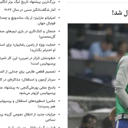
بزرگ‌ترین پیشنهاد تاریخ لیگ برتر انگل
آمار شگفت‌انگیز مسی در سال ۲۰۲۶
ل شد!
امیلیانو مارتینز؛ از یک ساندویچ و چمد
فوتبال جهان
جنجال و کتک‌کاری در بازی تیم‌های منص
گل‌محمدی!
حمایت ویژه از رامین رضاییان؛ برای است
او احترام بگذارید!
خط‌ونشان تارتار در تمرین؛ این کار نامر
پرسپولیس است!
تصمیم قطعی طارمی برای جدایی از الم
سردار آزمون و استقلال؛ مذاکره‌ای در کار
پاسخ منفی پورعلی‌گنجی به پیشنهاد م
پرسپولیس لژیونر می‌شود
عکس| اسطوره‌های استقلال و پرسپولی
هم رسیدند!
جزئیات جدید از انتقال نجومی گزینه پ
نساجی