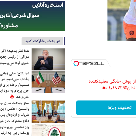
در بحث مشارکت کنید
شما نظر بدهید/ اگر خ
سوالی از رئیس جمه
خبری فردا می‌پرسیدی
ابوالفتح: حتی زمانی 
مذاکره نمی‌کنیم، در 
 از روش خانگی سفیدکننده
هستیم/ برجام برای ای
دان50%تخفیف🔥
چون برجام به سود ایرا
خارج شد
نماز جماعت سران ترک
تخفیف ویژه!
پاکستان + عکس / بن‌س
شریف و اردوغان پس ا
دفاع مشترک نماز خوا
راز دشمنی وزیرخارجه 
یوسف رجی چه ارتباط