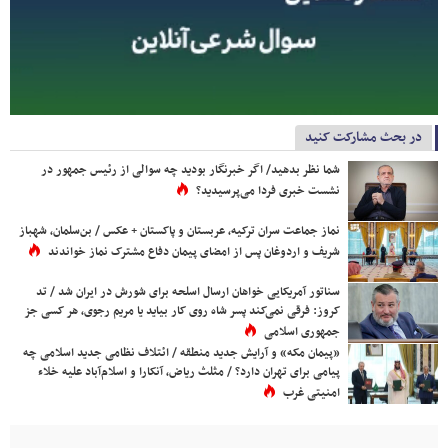
در بحث مشارکت کنید
شما نظر بدهید/ اگر خبرنگار بودید چه سوالی از رئیس جمهور در
نشست خبری فردا می‌پرسیدید؟
نماز جماعت سران ترکیه، عربستان و پاکستان + عکس / بن‌سلمان، شهباز
شریف و اردوغان پس از امضای پیمان دفاع مشترک نماز خواندند
سناتور آمریکایی خواهان ارسال اسلحه برای شورش در ایران شد / تد
کروز: فرقی نمی‌کند پسر شاه روی کار بیاید یا مریم رجوی، هر کسی جز
جمهوری اسلامی
«پیمان مکه» و آرایش جدید منطقه / ائتلاف نظامی جدید اسلامی چه
پیامی برای تهران دارد؟ / مثلث ریاض، آنکارا و اسلام‌آباد علیه خلاء
امنیتی غرب