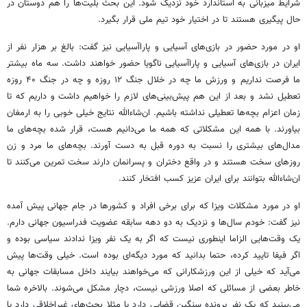
شرایط میزبانی به استاندارد خود نزدیک شود. این بحث بلیت‌ها را هم دوستان در
حال پیگیری هستند تا در اختیار خود تیم ملی قرار بگیرد.
او در مورد حضور در بازی‌های آسیایی و پاراآسیایی نیز گفت: بالغ بر هزار نفر از
ایران در بازی‌های آسیایی و پاراآسیایی ناگویا حضور خواهند داشت. سه ماه بیشتر
ما فرصت نداریم و ورزش ما چه در خلال جنگ ۱۲ روزه و چه در جنگ ۴۰ روزه
تعطیل نشد و بعد از این هم پیش‌بینی‌های لازم را خواهیم داشت و داریم که تا
زمان اعزام بچه‌ها تعطیلی نداشته باشیم. ان‌شاءالله نتایج خیلی خوبی را به ارمغان
بیاورند. با همه این مشکلاتی که همه ما می‌دانیم هست، قرار شده بچه‌های ما
مدال‌های بیشتری را نسبت به دوره قبل به دست آورند. بچه‌های ما مرد و زن
روزهای سخت هستند و در واقع دختران و پسرانمان دارند سخت تمرین می‌کنند تا
ان‌شاءالله بتوانند برای ایران عزیز کسب افتخار کنند.
او در مورد مشکلات ویزا که برای برخی افراد و کشورها در جام جهانی پیش آمده
نیز گفت: خودم سال‌ها و نزدیک به دو دهه سابقه عضویت فدراسیون جهانی دارم.
یک وقت‌هایی الزاما اینطوری نیست که اگر به یک نفر ویزا ندادند سیاسی بوده و
اگر فیفا تایید کرده، حتما بدانید که مورد دیگه‌ای بوده است. خیلی وقت‌ها پیش
می‌آید که خیلی از این ورزشکارانی که می‌خواهند بیایند داخل مسابقات جهانی به
خاطر بعضی از مسائلی که اصلا ورزشی نیست، دچار مشکل می‌شوند. بالاخره شما
می‌بینید که یک نفر پرونده سنگین قضایی دارد یا مثلا بحث‌های غیراخلاقی دارد یا