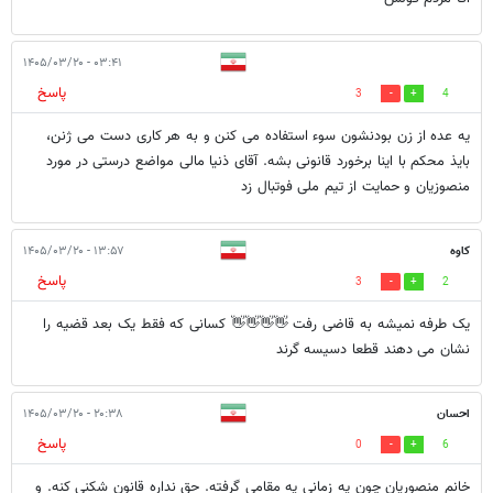
۰۳:۴۱ - ۱۴۰۵/۰۳/۲۰
پاسخ
3
4
یه عده از زن بودنشون سوء استفاده می کنن و به هر کاری دست می ژنن،
بایذ محکم با اینا برخورد قانونی بشه. آقای ذنیا مالی مواضع درستی در مورد
منصوزیان و حمایت از تیم ملی فوتبال زد
کاوه
۱۳:۵۷ - ۱۴۰۵/۰۳/۲۰
پاسخ
3
2
یک طرفه نمیشه به قاضی رفت 👋👋👋👋 کسانی که فقط یک بعد قضیه را
نشان می دهند قطعا دسیسه گرند
احسان
۲۰:۳۸ - ۱۴۰۵/۰۳/۲۰
پاسخ
0
6
خانم منصوریان چون یه زمانی یه مقامی گرفته. حق نداره قانون شکنی کنه. و