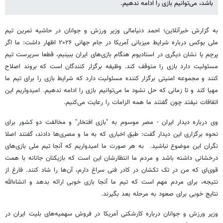
باشد، می‌توانیم بازی را ادامه ندهیم.
به گزارش خبرآنلاین؛ احمد دنیامالی وزیر ورزش و جوانان در حاشیه تمرین تیم
ملی بوکس درباره شرایط میزبانی آمریکا در جام جهانی ۲۰۲۶ اظهار داشت: ما اگر
پرچم یا نشان دیگری در استادیوم هنگام بازی‌های ایران ببینیم، قطعا سرپرست تیم
مسئولیت دارد بازی را متوقف کند. وظیفه برگزار کنندگان است که بروند اصلاح
کنند و مجموعه امنیتی برگزار کننده مسئولیت دارد که شرایط بازی را برای تیم ما
مهیا کند و تا زمانی که حل نشود ما می‌توانیم بازی را ادامه ندهیم. امیدواریم این
اتفاقات نیفتد چون گفتند ما همه الزامات را رعایت می‌کنیم.
وی درباره دیدار ایران - مصر موسوم به "بازی افتخار" و مخالفت دو کشور برای
نحوه برگزاری این دیدار گفت: طبق اخباری که به ما و مصری‌ها دادند، گفتند اصلا
نگران این موضوع نباشید. به هر صورت ما امیدواریم که آنجا تیم ملی بازی‌های
درخشانی داشته باشد و مردم ما انتظارشان این است که بازیکنان جانانه با همت
قوی‌ای که من در تک تکشان در کادر فنی سراغ دارم، آن‌ها را شاد کنند. فارغ از
نتیجه، برای مردم مهم است که تیم ما آنجا بازی خوبی ارائه بدهد و انشاءالله
نتایج خوبی برای صعود به مرحله بعد بگیرند.
وزیر ورزش و جوانان درباره کارشکنی آمریکا در فروش سهمیه‌های بلیت ایران در