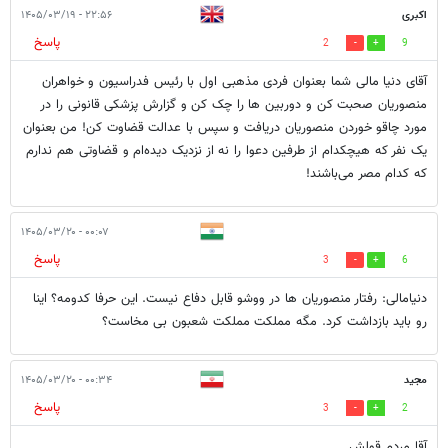
اکبری
۲۲:۵۶ - ۱۴۰۵/۰۳/۱۹
پاسخ
2
9
آقای دنیا مالی شما بعنوان فردی مذهبی اول با رئیس فدراسیون و خواهران
منصوریان صحبت کن و دوربین ها را چک کن و گزارش پزشکی قانونی را در
مورد چاقو خوردن منصوریان دریافت و سپس با عدالت قضاوت کن! من بعنوان
یک نفر که هیچکدام از طرفین دعوا را نه از نزدیک دیده‌ام و قضاوتی هم ندارم
که کدام مصر می‌باشند!
۰۰:۰۷ - ۱۴۰۵/۰۳/۲۰
پاسخ
3
6
دنیامالی: رفتار منصوریان ها در ووشو قابل دفاع نیست. این حرفا کدومه؟ اینا
رو باید بازداشت کرد. مگه مملکت مملکت شعبون بی مخاست؟
مجید
۰۰:۳۴ - ۱۴۰۵/۰۳/۲۰
پاسخ
3
2
آقا مردم قولش