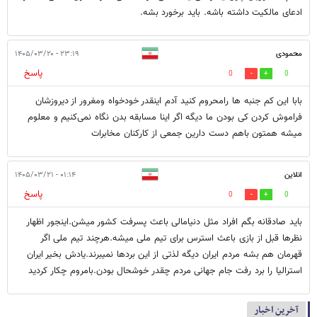
ادعای مالکیت داشته باشه. باید برخورد بشه.
محمودی
۲۳:۱۹ - ۱۴۰۵/۰۳/۲۰
پاسخ
0
0
بابا این کم جنبه ها رامحروم کنید آدم اینقدر خودخواه ومغرور از دیروزشان
فراموش کردن کی بودن ما دیگه اگر اینا مسابقه بدن نگاه نمی‌کنیم و معلوم
میشه همتون باهم دست دارین جمعی از کارکنان مخابرات
انلاین
۰۱:۱۴ - ۱۴۰۵/۰۳/۲۱
پاسخ
0
0
باید صادقانه بگم افراد مثل دنیامالی باعث پسرفت کشور میشن.اینجور اظهار
نظرها قبل از بازی باعث استرس برای تیم ملی میشه.هرچند تیم ملی اگر
قهرمان هم بشه مردم ایران دیگه لذتی از این بردها نمیبرند.یادش بخیر ایران
استرالیا را برد رفت جام جهانی مردم چقدر خوشحال بودن.بامروم چکار کردید
آخرین اخبار