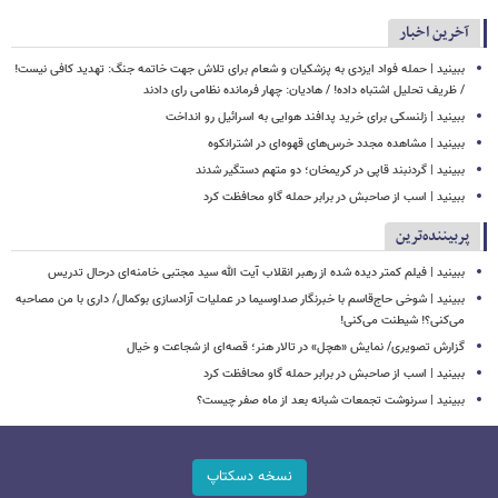
آخرین اخبار
ببینید | حمله فواد ایزدی به پزشکیان و شعام برای تلاش جهت خاتمه جنگ: تهدید کافی نیست!
/ ظریف تحلیل اشتباه داده! / هادیان: چهار فرمانده نظامی رای دادند
ببینید | زلنسکی برای خرید پدافند هوایی به اسرائیل رو انداخت
ببینید | مشاهده مجدد خرس‌های قهوه‌ای در اشترانکوه
ببینید | گردنبند قاپی در کریمخان؛ دو متهم دستگیر شدند
ببینید | اسب از صاحبش در برابر حمله گاو محافظت کرد
پربیننده‌ترین
ببینید | فیلم کمتر دیده شده از رهبر انقلاب آیت الله سید مجتبی خامنه‌ای درحال تدریس
ببینید | شوخی حاج‌قاسم با خبرنگار صداوسیما در عملیات آزادسازی بوکمال/ داری با من مصاحبه‌
می‌کنی؟! شیطنت می‌کنی!
گزارش تصویری/ نمایش «هچل» در تالار هنر؛ قصه‌ای از شجاعت و خیال
ببینید | اسب از صاحبش در برابر حمله گاو محافظت کرد
ببینید | سرنوشت تجمعات شبانه بعد از ماه صفر چیست؟
نسخه دسکتاپ